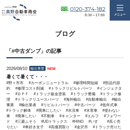
0120-374-182
8:30～17:00
ブログ
「#中古ダンプ」の記事
2026/08/10
輸出事業
NEW
暑くて暑くて・・・
野々市市
カーボンニュートラル
修理時間短縮
部品代節
約
修理コスト削減
トラックリビルトパーツ
インジェクタ
ー
ＤＰＦ
トラック鈑金塗装
トラック整備
トラック修
理
トラックリユースパーツ
海外輸出
自動車輸出
輸出
事業
輸出業者
リビルトパーツ
中古パーツ
低年式車
トラック解体
廃車にしたい
水没車
水害車
使わない
車
廃車したい
不動車
キャンター
エルフ
フォワー
ド
三菱ふそう
UDトラックス
HINO
いすゞ
高く売
りたい
車好き女子
高価買取り
金沢市
トラック売りた