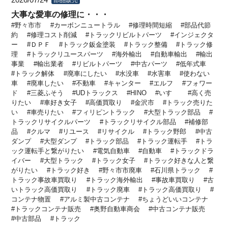
2026/07/24
大事な愛車の修理に・・・
野々市市
カーボンニュートラル
修理時間短縮
部品代節
約
修理コスト削減
トラックリビルトパーツ
インジェクタ
ー
ＤＰＦ
トラック鈑金塗装
トラック整備
トラック修
理
トラックリユースパーツ
海外輸出
自動車輸出
輸出
事業
輸出業者
リビルトパーツ
中古パーツ
低年式車
トラック解体
廃車にしたい
水没車
水害車
使わない
車
廃車したい
不動車
キャンター
エルフ
フォワー
ド
三菱ふそう
UDトラックス
HINO
いすゞ
高く売
りたい
車好き女子
高価買取り
金沢市
トラック売りた
い
車売りたい
フィリピントラック
大型トラック部品
トラックリサイクルパーツ
トラックリサイクル部品
補修部
品
クルマ
リユース
リサイクル
トラック野郎
中古
ダンプ
大型ダンプ
トラック部品
トラック運転手
トラ
ック運転手と繋がりたい
電気自動車
自動車
トラックドラ
イバー
大型トラック
トラック女子
トラック好きな人と繋
がりたい
トラック好き
野々市市廃車
石川県トラック
トラック事故車買取り
トラック海外輸出
事故車買取り
古
いトラック高価買取り
トラック廃車
トラック高価買取り
コンテナ物置
アルミ製中古コンテナ
ちょうどいいコンテナ
トラックコンテナ販売
奥野自動車商会
中古コンテナ販売
中古部品
トラック