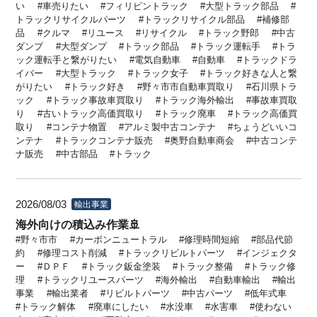
い
車売りたい
フィリピントラック
大型トラック部品
トラックリサイクルパーツ
トラックリサイクル部品
補修部
品
クルマ
リユース
リサイクル
トラック野郎
中古
ダンプ
大型ダンプ
トラック部品
トラック運転手
トラ
ック運転手と繋がりたい
電気自動車
自動車
トラックドラ
イバー
大型トラック
トラック女子
トラック好きな人と繋
がりたい
トラック好き
野々市市自動車買取り
石川県トラ
ック
トラック事故車買取り
トラック海外輸出
事故車買取
り
古いトラック高価買取り
トラック廃車
トラック高価買
取り
コンテナ物置
アルミ製中古コンテナ
ちょうどいいコ
ンテナ
トラックコンテナ販売
奥野自動車商会
中古コンテ
ナ販売
中古部品
トラック
2026/08/03
輸出事業
海外向けの積込み作業🚢
野々市市
カーボンニュートラル
修理時間短縮
部品代節
約
修理コスト削減
トラックリビルトパーツ
インジェクタ
ー
ＤＰＦ
トラック鈑金塗装
トラック整備
トラック修
理
トラックリユースパーツ
海外輸出
自動車輸出
輸出
事業
輸出業者
リビルトパーツ
中古パーツ
低年式車
トラック解体
廃車にしたい
水没車
水害車
使わない