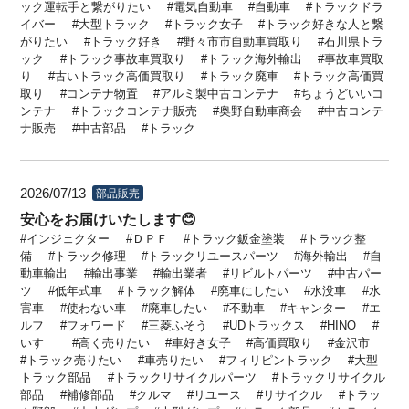
ック運転手と繋がりたい
電気自動車
自動車
トラックドラ
イバー
大型トラック
トラック女子
トラック好きな人と繋
がりたい
トラック好き
野々市市自動車買取り
石川県トラ
ック
トラック事故車買取り
トラック海外輸出
事故車買取
り
古いトラック高価買取り
トラック廃車
トラック高価買
取り
コンテナ物置
アルミ製中古コンテナ
ちょうどいいコ
ンテナ
トラックコンテナ販売
奥野自動車商会
中古コンテ
ナ販売
中古部品
トラック
2026/07/13
部品販売
安心をお届けいたします😊
インジェクター
ＤＰＦ
トラック鈑金塗装
トラック整
備
トラック修理
トラックリユースパーツ
海外輸出
自
動車輸出
輸出事業
輸出業者
リビルトパーツ
中古パー
ツ
低年式車
トラック解体
廃車にしたい
水没車
水
害車
使わない車
廃車したい
不動車
キャンター
エ
ルフ
フォワード
三菱ふそう
UDトラックス
HINO
いすゞ
高く売りたい
車好き女子
高価買取り
金沢市
トラック売りたい
車売りたい
フィリピントラック
大型
トラック部品
トラックリサイクルパーツ
トラックリサイクル
部品
補修部品
クルマ
リユース
リサイクル
トラッ