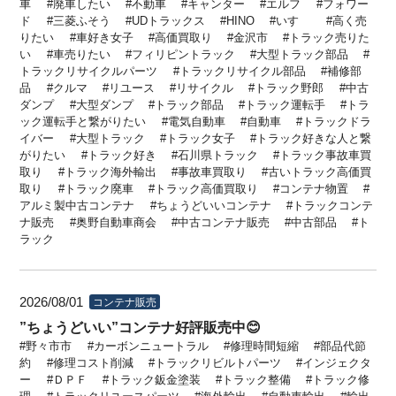
車
廃車したい
不動車
キャンター
エルフ
フォワー
ド
三菱ふそう
UDトラックス
HINO
いすゞ
高く売
りたい
車好き女子
高価買取り
金沢市
トラック売りた
い
車売りたい
フィリピントラック
大型トラック部品
トラックリサイクルパーツ
トラックリサイクル部品
補修部
品
クルマ
リユース
リサイクル
トラック野郎
中古
ダンプ
大型ダンプ
トラック部品
トラック運転手
トラ
ック運転手と繋がりたい
電気自動車
自動車
トラックドラ
イバー
大型トラック
トラック女子
トラック好きな人と繋
がりたい
トラック好き
石川県トラック
トラック事故車買
取り
トラック海外輸出
事故車買取り
古いトラック高価買
取り
トラック廃車
トラック高価買取り
コンテナ物置
アルミ製中古コンテナ
ちょうどいいコンテナ
トラックコンテ
ナ販売
奥野自動車商会
中古コンテナ販売
中古部品
ト
ラック
2026/08/01
コンテナ販売
”ちょうどいい”コンテナ好評販売中😊
野々市市
カーボンニュートラル
修理時間短縮
部品代節
約
修理コスト削減
トラックリビルトパーツ
インジェクタ
ー
ＤＰＦ
トラック鈑金塗装
トラック整備
トラック修