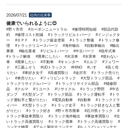
2026/07/21
社内の出来事
健康でいられるように😊
野々市市
カーボンニュートラル
修理時間短縮
部品代節
約
修理コスト削減
トラックリビルトパーツ
インジェクタ
ー
ＤＰＦ
トラック鈑金塗装
トラック整備
トラック修
理
トラックリユースパーツ
海外輸出
自動車輸出
輸出
事業
輸出業者
リビルトパーツ
中古パーツ
低年式車
トラック解体
廃車にしたい
水没車
水害車
使わない
車
廃車したい
不動車
キャンター
エルフ
フォワー
ド
三菱ふそう
UDトラックス
HINO
いすゞ
高く売
りたい
車好き女子
高価買取り
金沢市
トラック売りた
い
車売りたい
フィリピントラック
大型トラック部品
トラックリサイクルパーツ
トラックリサイクル部品
補修部
品
クルマ
リユース
リサイクル
トラック野郎
中古
ダンプ
大型ダンプ
トラック部品
トラック運転手
トラ
ック運転手と繋がりたい
電気自動車
自動車
トラックドラ
イバー
大型トラック
トラック女子
トラック好きな人と繋
がりたい
トラック好き
野々市市廃車
石川県トラック
トラック事故車買取り
トラック海外輸出
事故車買取り
古
いトラック高価買取り
トラック廃車
トラック高価買取り
コンテナ物置
アルミ製中古コンテナ
ちょうどいいコンテナ