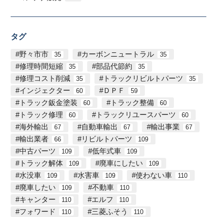
タグ
野々市市
カーボンニュートラル
35
35
修理時間短縮
部品代節約
35
35
修理コスト削減
トラックリビルトパーツ
35
35
インジェクター
ＤＰＦ
60
59
トラック鈑金塗装
トラック整備
60
60
トラック修理
トラックリユースパーツ
60
60
海外輸出
自動車輸出
輸出事業
67
67
67
輸出業者
リビルトパーツ
66
109
中古パーツ
低年式車
109
109
トラック解体
廃車にしたい
109
109
水没車
水害車
使わない車
109
109
110
廃車したい
不動車
109
110
キャンター
エルフ
110
110
フォワード
三菱ふそう
110
110