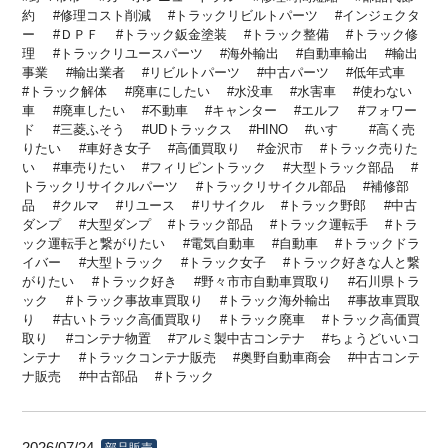
約
修理コスト削減
トラックリビルトパーツ
インジェクタ
ー
ＤＰＦ
トラック鈑金塗装
トラック整備
トラック修
理
トラックリユースパーツ
海外輸出
自動車輸出
輸出
事業
輸出業者
リビルトパーツ
中古パーツ
低年式車
トラック解体
廃車にしたい
水没車
水害車
使わない
車
廃車したい
不動車
キャンター
エルフ
フォワー
ド
三菱ふそう
UDトラックス
HINO
いすゞ
高く売
りたい
車好き女子
高価買取り
金沢市
トラック売りた
い
車売りたい
フィリピントラック
大型トラック部品
トラックリサイクルパーツ
トラックリサイクル部品
補修部
品
クルマ
リユース
リサイクル
トラック野郎
中古
ダンプ
大型ダンプ
トラック部品
トラック運転手
トラ
ック運転手と繋がりたい
電気自動車
自動車
トラックドラ
イバー
大型トラック
トラック女子
トラック好きな人と繋
がりたい
トラック好き
野々市市自動車買取り
石川県トラ
ック
トラック事故車買取り
トラック海外輸出
事故車買取
り
古いトラック高価買取り
トラック廃車
トラック高価買
取り
コンテナ物置
アルミ製中古コンテナ
ちょうどいいコ
ンテナ
トラックコンテナ販売
奥野自動車商会
中古コンテ
ナ販売
中古部品
トラック
部品販売