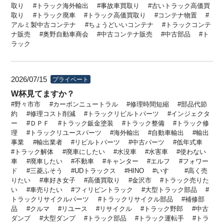
取り
トラック海外輸出
事故車買取り
古いトラック高価買
取り
トラック廃車
トラック高価買取り
コンテナ物置
アルミ製中古コンテナ
ちょうどいいコンテナ
トラックコンテ
ナ販売
奥野自動車商会
中古コンテナ販売
中古部品
ト
ラック
2026/07/15
プライベート
W杯見てますか？
野々市市
カーボンニュートラル
修理時間短縮
部品代節
約
修理コスト削減
トラックリビルトパーツ
インジェクタ
ー
ＤＰＦ
トラック鈑金塗装
トラック整備
トラック修
理
トラックリユースパーツ
海外輸出
自動車輸出
輸出
事業
輸出業者
リビルトパーツ
中古パーツ
低年式車
トラック解体
廃車にしたい
水没車
水害車
使わない
車
廃車したい
不動車
キャンター
エルフ
フォワー
ド
三菱ふそう
UDトラックス
HINO
いすゞ
高く売
りたい
車好き女子
高価買取り
金沢市
トラック売りた
い
車売りたい
フィリピントラック
大型トラック部品
トラックリサイクルパーツ
トラックリサイクル部品
補修部
品
クルマ
リユース
リサイクル
トラック野郎
中古
ダンプ
大型ダンプ
トラック部品
トラック運転手
トラ