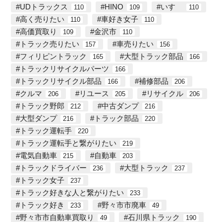
UDトラックス
HINO
いすゞ
110
109
110
高く売りたい
車好き女子
110
110
高価買取り
金沢市
109
110
トラック売りたい
車売りたい
157
156
フィリピントラック
大型トラック部品
165
166
トラックリサイクルパーツ
166
トラックリサイクル部品
補修部品
166
206
クルマ
リユース
リサイクル
206
205
206
トラック野郎
中古ダンプ
212
216
大型ダンプ
トラック部品
216
220
トラック運転手
220
トラック運転手と繋がりたい
219
電気自動車
自動車
215
203
トラックドライバー
大型トラック
236
237
トラック女子
237
トラック好きな人と繋がりたい
233
トラック好き
野々市市廃車
233
49
野々市市自動車買取り
石川県トラック
49
190