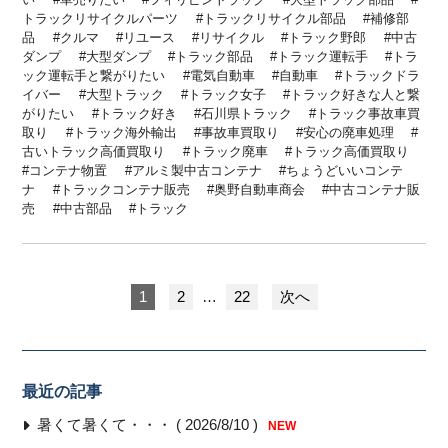
トラックリサイクルパーツ
トラックリサイクル部品
補修部
品
クルマ
リユース
リサイクル
トラック野郎
中古
ダンプ
大型ダンプ
トラック部品
トラック運転手
トラ
ック運転手と繋がりたい
電気自動車
自動車
トラックドラ
イバー
大型トラック
トラック女子
トラック好きな人と繋
がりたい
トラック好き
石川県トラック
トラック事故車買
取り
トラック海外輸出
事故車買取り
安心の廃車処理
古いトラック高価買取り
トラック廃車
トラック高価買取り
コンテナ物置
アルミ製中古コンテナ
ちょうどいいコンテ
ナ
トラックコンテナ販売
奥野自動車商会
中古コンテナ販
売
中古部品
トラック
1
2
…
22
次へ
最近の記事
暑くて暑くて・・・ ( 2026/8/10 )
NEW