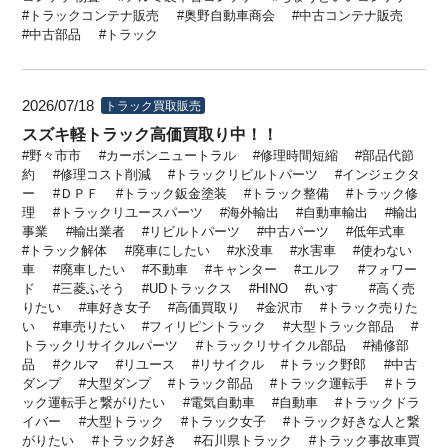
トラックコンテナ販売
奥野自動車商会
中古コンテナ販売
中古部品
トラック
2026/07/18
トラック買取販売
スズキ軽トラック高価買取り中！！
野々市市
カーボンニュートラル
修理時間短縮
部品代節
約
修理コスト削減
トラックリビルトパーツ
インジェクタ
ー
ＤＰＦ
トラック鈑金塗装
トラック整備
トラック修
理
トラックリユースパーツ
海外輸出
自動車輸出
輸出
事業
輸出業者
リビルトパーツ
中古パーツ
低年式車
トラック解体
廃車にしたい
水没車
水害車
使わない
車
廃車したい
不動車
キャンター
エルフ
フォワー
ド
三菱ふそう
UDトラックス
HINO
いすゞ
高く売
りたい
車好き女子
高価買取り
金沢市
トラック売りた
い
車売りたい
フィリピントラック
大型トラック部品
トラックリサイクルパーツ
トラックリサイクル部品
補修部
品
クルマ
リユース
リサイクル
トラック野郎
中古
ダンプ
大型ダンプ
トラック部品
トラック運転手
トラ
ック運転手と繋がりたい
電気自動車
自動車
トラックドラ
イバー
大型トラック
トラック女子
トラック好きな人と繋
がりたい
トラック好き
石川県トラック
トラック事故車買