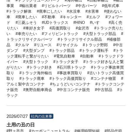
理
トラックリユースパーツ
海外輸出
自動車輸出
輸出
事業
輸出業者
リビルトパーツ
中古パーツ
低年式車
トラック解体
廃車にしたい
水没車
水害車
使わない
車
廃車したい
不動車
キャンター
エルフ
フォワー
ド
三菱ふそう
UDトラックス
HINO
いすゞ
高く売
りたい
車好き女子
高価買取り
金沢市
トラック売りた
い
車売りたい
フィリピントラック
大型トラック部品
トラックリサイクルパーツ
トラックリサイクル部品
補修部
品
クルマ
リユース
リサイクル
トラック野郎
中古
ダンプ
大型ダンプ
トラック部品
トラック運転手
トラ
ック運転手と繋がりたい
電気自動車
自動車
トラックドラ
イバー
大型トラック
トラック女子
トラック好きな人と繋
がりたい
トラック好き
石川県トラック
トラック事故車買
取り
トラック海外輸出
事故車買取り
古いトラック高価買
取り
トラック廃車
トラック高価買取り
コンテナ物置
アルミ製中古コンテナ
ちょうどいいコンテナ
トラックコンテ
ナ販売
奥野自動車商会
中古コンテナ販売
中古部品
ト
ラック
2026/07/27
社内の出来事
土用の丑の日
野々市市
カーボンニュートラル
修理時間短縮
部品代節