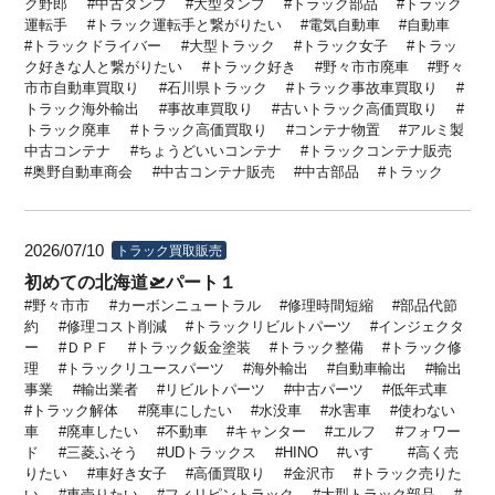
ク野郎
中古ダンプ
大型ダンプ
トラック部品
トラック
運転手
トラック運転手と繋がりたい
電気自動車
自動車
トラックドライバー
大型トラック
トラック女子
トラッ
ク好きな人と繋がりたい
トラック好き
野々市市廃車
野々
市市自動車買取り
石川県トラック
トラック事故車買取り
トラック海外輸出
事故車買取り
古いトラック高価買取り
トラック廃車
トラック高価買取り
コンテナ物置
アルミ製
中古コンテナ
ちょうどいいコンテナ
トラックコンテナ販売
奥野自動車商会
中古コンテナ販売
中古部品
トラック
2026/07/10
トラック買取販売
初めての北海道🛫パート１
野々市市
カーボンニュートラル
修理時間短縮
部品代節
約
修理コスト削減
トラックリビルトパーツ
インジェクタ
ー
ＤＰＦ
トラック鈑金塗装
トラック整備
トラック修
理
トラックリユースパーツ
海外輸出
自動車輸出
輸出
事業
輸出業者
リビルトパーツ
中古パーツ
低年式車
トラック解体
廃車にしたい
水没車
水害車
使わない
車
廃車したい
不動車
キャンター
エルフ
フォワー
ド
三菱ふそう
UDトラックス
HINO
いすゞ
高く売
りたい
車好き女子
高価買取り
金沢市
トラック売りた
い
車売りたい
フィリピントラック
大型トラック部品