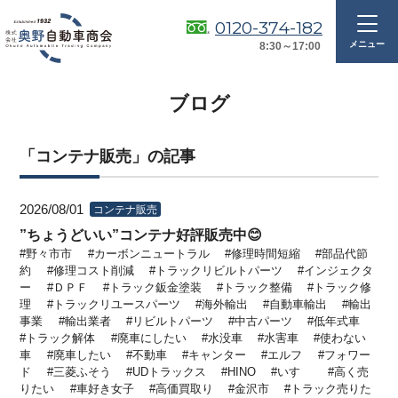
0120-374-182
8:30～17:00
ブログ
「コンテナ販売」の記事
2026/08/01
コンテナ販売
”ちょうどいい”コンテナ好評販売中😊
野々市市
カーボンニュートラル
修理時間短縮
部品代節
約
修理コスト削減
トラックリビルトパーツ
インジェクタ
ー
ＤＰＦ
トラック鈑金塗装
トラック整備
トラック修
理
トラックリユースパーツ
海外輸出
自動車輸出
輸出
事業
輸出業者
リビルトパーツ
中古パーツ
低年式車
トラック解体
廃車にしたい
水没車
水害車
使わない
車
廃車したい
不動車
キャンター
エルフ
フォワー
ド
三菱ふそう
UDトラックス
HINO
いすゞ
高く売
りたい
車好き女子
高価買取り
金沢市
トラック売りた