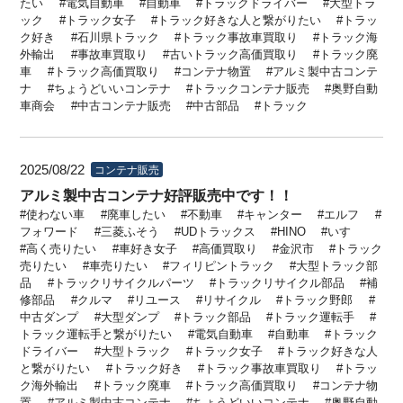
たい
電気自動車
自動車
トラックドライバー
大型トラ
ック
トラック女子
トラック好きな人と繋がりたい
トラッ
ク好き
石川県トラック
トラック事故車買取り
トラック海
外輸出
事故車買取り
古いトラック高価買取り
トラック廃
車
トラック高価買取り
コンテナ物置
アルミ製中古コンテ
ナ
ちょうどいいコンテナ
トラックコンテナ販売
奥野自動
車商会
中古コンテナ販売
中古部品
トラック
2025/08/22
コンテナ販売
アルミ製中古コンテナ好評販売中です！！
使わない車
廃車したい
不動車
キャンター
エルフ
フォワード
三菱ふそう
UDトラックス
HINO
いすゞ
高く売りたい
車好き女子
高価買取り
金沢市
トラック
売りたい
車売りたい
フィリピントラック
大型トラック部
品
トラックリサイクルパーツ
トラックリサイクル部品
補
修部品
クルマ
リユース
リサイクル
トラック野郎
中古ダンプ
大型ダンプ
トラック部品
トラック運転手
トラック運転手と繋がりたい
電気自動車
自動車
トラック
ドライバー
大型トラック
トラック女子
トラック好きな人
と繋がりたい
トラック好き
トラック事故車買取り
トラッ
ク海外輸出
トラック廃車
トラック高価買取り
コンテナ物
置
アルミ製中古コンテナ
ちょうどいいコンテナ
奥野自動