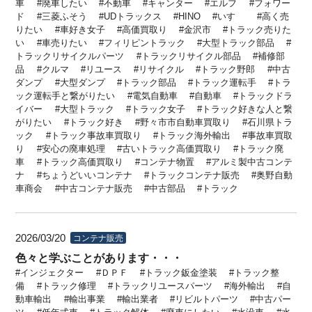
車
廃車したい
不動車
キャンター
エルフ
フォワー
ド
三菱ふそう
UDトラックス
HINO
いすゞ
高く売
りたい
車好き女子
高価買取り
金沢市
トラック売りた
い
車売りたい
フィリピントラック
大型トラック部品
トラックリサイクルパーツ
トラックリサイクル部品
補修部
品
クルマ
リユース
リサイクル
トラック野郎
中古
ダンプ
大型ダンプ
トラック部品
トラック運転手
トラ
ック運転手と繋がりたい
電気自動車
自動車
トラックドラ
イバー
大型トラック
トラック女子
トラック好きな人と繋
がりたい
トラック好き
野々市市自動車買取り
石川県トラ
ック
トラック事故車買取り
トラック海外輸出
事故車買取
り
安心の廃車処理
古いトラック高価買取り
トラック廃
車
トラック高価買取り
コンテナ物置
アルミ製中古コンテ
ナ
ちょうどいいコンテナ
トラックコンテナ販売
奥野自動
車商会
中古コンテナ販売
中古部品
トラック
2026/03/20
コンテナ販売
色々と学ぶことがあります・・・
インジェクター
ＤＰＦ
トラック鈑金塗装
トラック整
備
トラック修理
トラックリユースパーツ
海外輸出
自
動車輸出
輸出事業
輸出業者
リビルトパーツ
中古パー