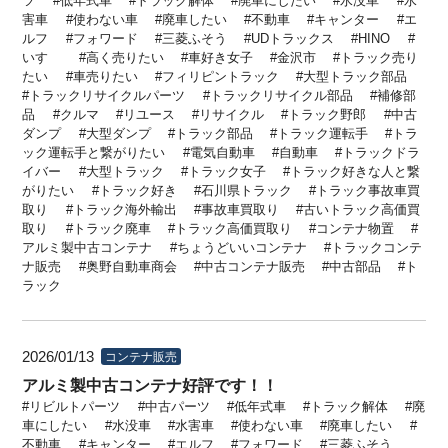
ツ
低年式車
トラック解体
廃車にしたい
水没車
水
害車
使わない車
廃車したい
不動車
キャンター
エ
ルフ
フォワード
三菱ふそう
UDトラックス
HINO
いすゞ
高く売りたい
車好き女子
金沢市
トラック売り
たい
車売りたい
フィリピントラック
大型トラック部品
トラックリサイクルパーツ
トラックリサイクル部品
補修部
品
クルマ
リユース
リサイクル
トラック野郎
中古
ダンプ
大型ダンプ
トラック部品
トラック運転手
トラ
ック運転手と繋がりたい
電気自動車
自動車
トラックドラ
イバー
大型トラック
トラック女子
トラック好きな人と繋
がりたい
トラック好き
石川県トラック
トラック事故車買
取り
トラック海外輸出
事故車買取り
古いトラック高価買
取り
トラック廃車
トラック高価買取り
コンテナ物置
アルミ製中古コンテナ
ちょうどいいコンテナ
トラックコンテ
ナ販売
奥野自動車商会
中古コンテナ販売
中古部品
ト
ラック
2026/01/13
コンテナ販売
アルミ製中古コンテナ好評です！！
リビルトパーツ
中古パーツ
低年式車
トラック解体
廃
車にしたい
水没車
水害車
使わない車
廃車したい
不動車
キャンター
エルフ
フォワード
三菱ふそう