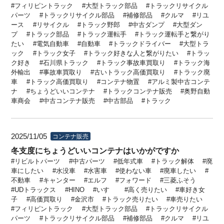
フィリピントラック
大型トラック部品
トラックリサイクル
パーツ
トラックリサイクル部品
補修部品
クルマ
リユ
ース
リサイクル
トラック野郎
中古ダンプ
大型ダン
プ
トラック部品
トラック運転手
トラック運転手と繋がり
たい
電気自動車
自動車
トラックドライバー
大型トラ
ック
トラック女子
トラック好きな人と繋がりたい
トラッ
ク好き
石川県トラック
トラック事故車買取り
トラック海
外輸出
事故車買取り
古いトラック高価買取り
トラック廃
車
トラック高価買取り
コンテナ物置
アルミ製中古コンテ
ナ
ちょうどいいコンテナ
トラックコンテナ販売
奥野自動
車商会
中古コンテナ販売
中古部品
トラック
2025/11/05
コンテナ販売
冬支度にちょうどいいコンテナはいかがですか
リビルトパーツ
中古パーツ
低年式車
トラック解体
廃
車にしたい
水没車
水害車
使わない車
廃車したい
不動車
キャンター
エルフ
フォワード
三菱ふそう
UDトラックス
HINO
いすゞ
高く売りたい
車好き女
子
高価買取り
金沢市
トラック売りたい
車売りたい
フィリピントラック
大型トラック部品
トラックリサイクル
パーツ
トラックリサイクル部品
補修部品
クルマ
リユ