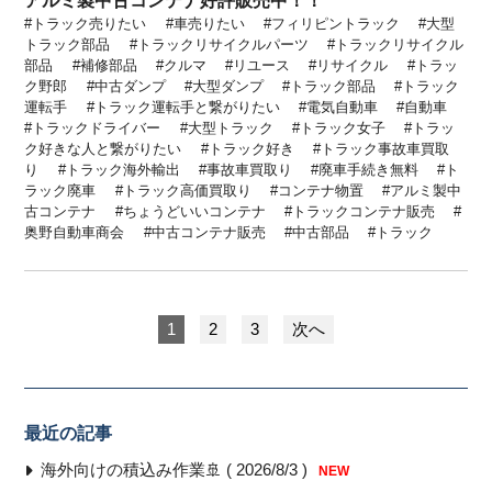
アルミ製中古コンテナ好評販売中！！
トラック売りたい
車売りたい
フィリピントラック
大型
トラック部品
トラックリサイクルパーツ
トラックリサイクル
部品
補修部品
クルマ
リユース
リサイクル
トラッ
ク野郎
中古ダンプ
大型ダンプ
トラック部品
トラック
運転手
トラック運転手と繋がりたい
電気自動車
自動車
トラックドライバー
大型トラック
トラック女子
トラッ
ク好きな人と繋がりたい
トラック好き
トラック事故車買取
り
トラック海外輸出
事故車買取り
廃車手続き無料
ト
ラック廃車
トラック高価買取り
コンテナ物置
アルミ製中
古コンテナ
ちょうどいいコンテナ
トラックコンテナ販売
奥野自動車商会
中古コンテナ販売
中古部品
トラック
1
2
3
次へ
最近の記事
海外向けの積込み作業🚢 ( 2026/8/3 )
NEW