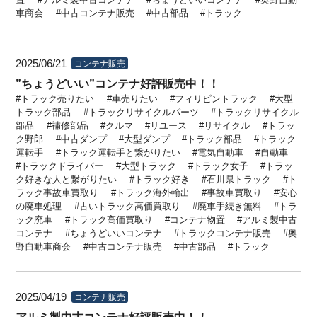
車商会
中古コンテナ販売
中古部品
トラック
2025/06/21
コンテナ販売
”ちょうどいい”コンテナ好評販売中！！
トラック売りたい
車売りたい
フィリピントラック
大型
トラック部品
トラックリサイクルパーツ
トラックリサイクル
部品
補修部品
クルマ
リユース
リサイクル
トラッ
ク野郎
中古ダンプ
大型ダンプ
トラック部品
トラック
運転手
トラック運転手と繋がりたい
電気自動車
自動車
トラックドライバー
大型トラック
トラック女子
トラッ
ク好きな人と繋がりたい
トラック好き
石川県トラック
ト
ラック事故車買取り
トラック海外輸出
事故車買取り
安心
の廃車処理
古いトラック高価買取り
廃車手続き無料
トラ
ック廃車
トラック高価買取り
コンテナ物置
アルミ製中古
コンテナ
ちょうどいいコンテナ
トラックコンテナ販売
奥
野自動車商会
中古コンテナ販売
中古部品
トラック
2025/04/19
コンテナ販売