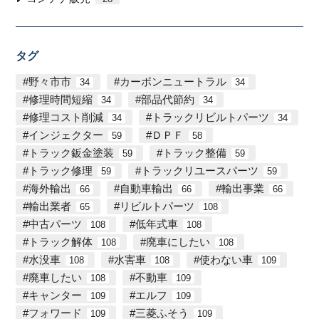
タグ
野々市市
カーボンニュートラル
34
34
修理時間短縮
部品代節約
34
34
修理コスト削減
トラックリビルトパーツ
34
34
インジェクター
ＤＰＦ
59
58
トラック鈑金塗装
トラック整備
59
59
トラック修理
トラックリユースパーツ
59
59
海外輸出
自動車輸出
輸出事業
66
66
66
輸出業者
リビルトパーツ
65
108
中古パーツ
低年式車
108
108
トラック解体
廃車にしたい
108
108
水没車
水害車
使わない車
108
108
109
廃車したい
不動車
108
109
キャンター
エルフ
109
109
フォワード
三菱ふそう
109
109