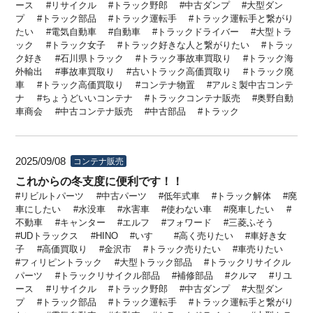
ース
リサイクル
トラック野郎
中古ダンプ
大型ダン
プ
トラック部品
トラック運転手
トラック運転手と繋がり
たい
電気自動車
自動車
トラックドライバー
大型トラ
ック
トラック女子
トラック好きな人と繋がりたい
トラッ
ク好き
石川県トラック
トラック事故車買取り
トラック海
外輸出
事故車買取り
古いトラック高価買取り
トラック廃
車
トラック高価買取り
コンテナ物置
アルミ製中古コンテ
ナ
ちょうどいいコンテナ
トラックコンテナ販売
奥野自動
車商会
中古コンテナ販売
中古部品
トラック
2025/09/08
コンテナ販売
これからの冬支度に便利です！！
リビルトパーツ
中古パーツ
低年式車
トラック解体
廃
車にしたい
水没車
水害車
使わない車
廃車したい
不動車
キャンター
エルフ
フォワード
三菱ふそう
UDトラックス
HINO
いすゞ
高く売りたい
車好き女
子
高価買取り
金沢市
トラック売りたい
車売りたい
フィリピントラック
大型トラック部品
トラックリサイクル
パーツ
トラックリサイクル部品
補修部品
クルマ
リユ
ース
リサイクル
トラック野郎
中古ダンプ
大型ダン
プ
トラック部品
トラック運転手
トラック運転手と繋がり