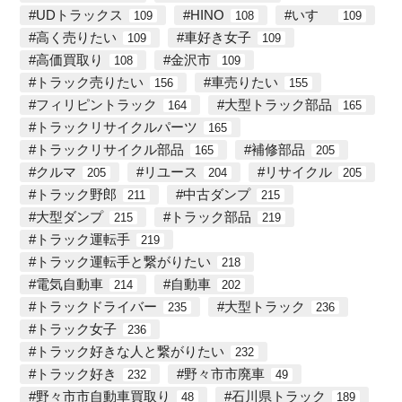
UDトラックス
HINO
いすゞ
109
108
109
高く売りたい
車好き女子
109
109
高価買取り
金沢市
108
109
トラック売りたい
車売りたい
156
155
フィリピントラック
大型トラック部品
164
165
トラックリサイクルパーツ
165
トラックリサイクル部品
補修部品
165
205
クルマ
リユース
リサイクル
205
204
205
トラック野郎
中古ダンプ
211
215
大型ダンプ
トラック部品
215
219
トラック運転手
219
トラック運転手と繋がりたい
218
電気自動車
自動車
214
202
トラックドライバー
大型トラック
235
236
トラック女子
236
トラック好きな人と繋がりたい
232
トラック好き
野々市市廃車
232
49
野々市市自動車買取り
石川県トラック
48
189