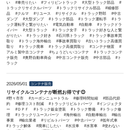
い
車売りたい
フィリピントラック
大型トラック部品
トラックリサイクルパーツ
トラックリサイクル部品
補修部
品
クルマ
リユース
リサイクル
トラック野郎
中古
ダンプ
大型ダンプ
トラック部品
トラック運転手
トラ
ック運転手と繋がりたい
電気自動車
自動車
トラックドラ
イバー
大型トラック
トラック女子
トラック好きな人と繋
がりたい
トラック好き
石川県トラック
トラック事故車買
取り
トラック海外輸出
事故車買取り
古いトラック高価買
取り
トラック廃車
トラック高価買取り
コンテナ物置
アルミ製中古コンテナ
ちょうどいいコンテナ
トラックコンテ
ナ販売
奥野自動車商会
中古コンテナ販売
中古部品
ト
ラック
2026/05/01
コンテナ販売
リサイクルコンテナが断然お得です😊
野々市市
カーボンニュートラル
修理時間短縮
部品代節
約
修理コスト削減
トラックリビルトパーツ
インジェクタ
ー
ＤＰＦ
トラック鈑金塗装
トラック整備
トラック修
理
トラックリユースパーツ
海外輸出
自動車輸出
輸出
事業
輸出業者
リビルトパーツ
中古パーツ
低年式車
トラック解体
廃車にしたい
水没車
水害車
使わない