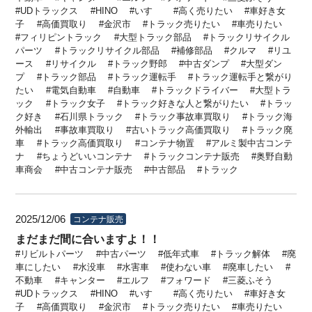
UDトラックス
HINO
いすゞ
高く売りたい
車好き女
子
高価買取り
金沢市
トラック売りたい
車売りたい
フィリピントラック
大型トラック部品
トラックリサイクル
パーツ
トラックリサイクル部品
補修部品
クルマ
リユ
ース
リサイクル
トラック野郎
中古ダンプ
大型ダン
プ
トラック部品
トラック運転手
トラック運転手と繋がり
たい
電気自動車
自動車
トラックドライバー
大型トラ
ック
トラック女子
トラック好きな人と繋がりたい
トラッ
ク好き
石川県トラック
トラック事故車買取り
トラック海
外輸出
事故車買取り
古いトラック高価買取り
トラック廃
車
トラック高価買取り
コンテナ物置
アルミ製中古コンテ
ナ
ちょうどいいコンテナ
トラックコンテナ販売
奥野自動
車商会
中古コンテナ販売
中古部品
トラック
2025/12/06
コンテナ販売
まだまだ間に合いますよ！！
リビルトパーツ
中古パーツ
低年式車
トラック解体
廃
車にしたい
水没車
水害車
使わない車
廃車したい
不動車
キャンター
エルフ
フォワード
三菱ふそう
UDトラックス
HINO
いすゞ
高く売りたい
車好き女
子
高価買取り
金沢市
トラック売りたい
車売りたい