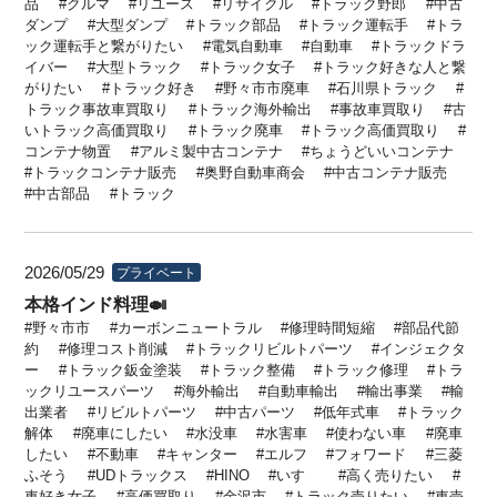
品
クルマ
リユース
リサイクル
トラック野郎
中古
ダンプ
大型ダンプ
トラック部品
トラック運転手
トラ
ック運転手と繋がりたい
電気自動車
自動車
トラックドラ
イバー
大型トラック
トラック女子
トラック好きな人と繋
がりたい
トラック好き
野々市市廃車
石川県トラック
トラック事故車買取り
トラック海外輸出
事故車買取り
古
いトラック高価買取り
トラック廃車
トラック高価買取り
コンテナ物置
アルミ製中古コンテナ
ちょうどいいコンテナ
トラックコンテナ販売
奥野自動車商会
中古コンテナ販売
中古部品
トラック
2026/05/29
プライベート
本格インド料理🍛
野々市市
カーボンニュートラル
修理時間短縮
部品代節
約
修理コスト削減
トラックリビルトパーツ
インジェクタ
ー
トラック鈑金塗装
トラック整備
トラック修理
トラ
ックリユースパーツ
海外輸出
自動車輸出
輸出事業
輸
出業者
リビルトパーツ
中古パーツ
低年式車
トラック
解体
廃車にしたい
水没車
水害車
使わない車
廃車
したい
不動車
キャンター
エルフ
フォワード
三菱
ふそう
UDトラックス
HINO
いすゞ
高く売りたい
車好き女子
高価買取り
金沢市
トラック売りたい
車売