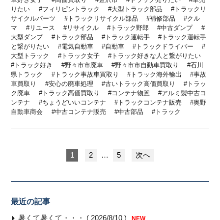
りたい
フィリピントラック
大型トラック部品
トラックリ
サイクルパーツ
トラックリサイクル部品
補修部品
クル
マ
リユース
リサイクル
トラック野郎
中古ダンプ
大型ダンプ
トラック部品
トラック運転手
トラック運転手
と繋がりたい
電気自動車
自動車
トラックドライバー
大型トラック
トラック女子
トラック好きな人と繋がりたい
トラック好き
野々市市廃車
野々市市自動車買取り
石川
県トラック
トラック事故車買取り
トラック海外輸出
事故
車買取り
安心の廃車処理
古いトラック高価買取り
トラッ
ク廃車
トラック高価買取り
コンテナ物置
アルミ製中古コ
ンテナ
ちょうどいいコンテナ
トラックコンテナ販売
奥野
自動車商会
中古コンテナ販売
中古部品
トラック
1
2
…
5
次へ
最近の記事
暑くて暑くて・・・ ( 2026/8/10 )
NEW