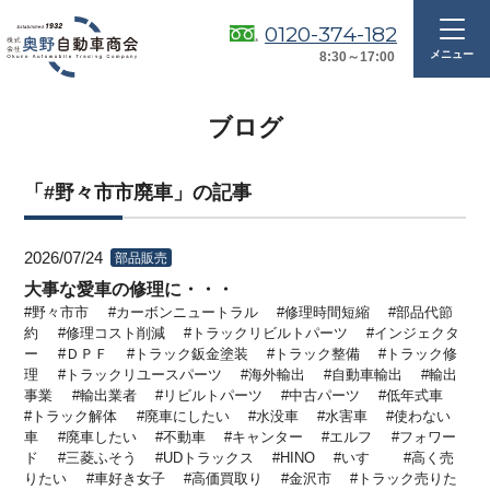
0120-374-182
8:30～17:00
ブログ
「#野々市市廃車」の記事
2026/07/24
部品販売
大事な愛車の修理に・・・
野々市市
カーボンニュートラル
修理時間短縮
部品代節
約
修理コスト削減
トラックリビルトパーツ
インジェクタ
ー
ＤＰＦ
トラック鈑金塗装
トラック整備
トラック修
理
トラックリユースパーツ
海外輸出
自動車輸出
輸出
事業
輸出業者
リビルトパーツ
中古パーツ
低年式車
トラック解体
廃車にしたい
水没車
水害車
使わない
車
廃車したい
不動車
キャンター
エルフ
フォワー
ド
三菱ふそう
UDトラックス
HINO
いすゞ
高く売
りたい
車好き女子
高価買取り
金沢市
トラック売りた