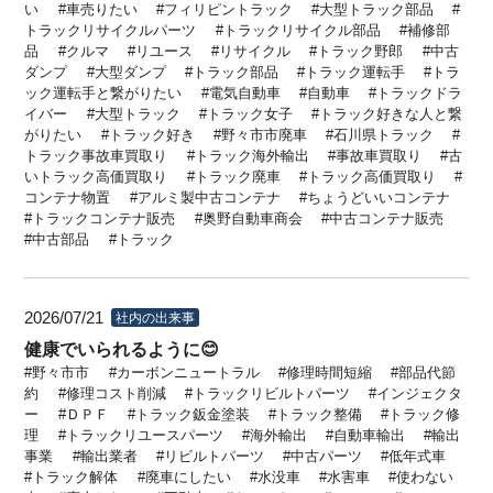
い
車売りたい
フィリピントラック
大型トラック部品
トラックリサイクルパーツ
トラックリサイクル部品
補修部
品
クルマ
リユース
リサイクル
トラック野郎
中古
ダンプ
大型ダンプ
トラック部品
トラック運転手
トラ
ック運転手と繋がりたい
電気自動車
自動車
トラックドラ
イバー
大型トラック
トラック女子
トラック好きな人と繋
がりたい
トラック好き
野々市市廃車
石川県トラック
トラック事故車買取り
トラック海外輸出
事故車買取り
古
いトラック高価買取り
トラック廃車
トラック高価買取り
コンテナ物置
アルミ製中古コンテナ
ちょうどいいコンテナ
トラックコンテナ販売
奥野自動車商会
中古コンテナ販売
中古部品
トラック
2026/07/21
社内の出来事
健康でいられるように😊
野々市市
カーボンニュートラル
修理時間短縮
部品代節
約
修理コスト削減
トラックリビルトパーツ
インジェクタ
ー
ＤＰＦ
トラック鈑金塗装
トラック整備
トラック修
理
トラックリユースパーツ
海外輸出
自動車輸出
輸出
事業
輸出業者
リビルトパーツ
中古パーツ
低年式車
トラック解体
廃車にしたい
水没車
水害車
使わない