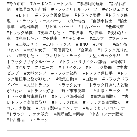
野々市市
カーボンニュートラル
修理時間短縮
部品代節
約
修理コスト削減
トラックリビルトパーツ
インジェクタ
ー
ＤＰＦ
トラック鈑金塗装
トラック整備
トラック修
理
トラックリユースパーツ
海外輸出
自動車輸出
輸出
事業
輸出業者
リビルトパーツ
中古パーツ
低年式車
トラック解体
廃車にしたい
水没車
水害車
使わない
車
廃車したい
不動車
キャンター
エルフ
フォワー
ド
三菱ふそう
UDトラックス
HINO
いすゞ
高く売
りたい
車好き女子
高価買取り
金沢市
トラック売りた
い
車売りたい
フィリピントラック
大型トラック部品
トラックリサイクルパーツ
トラックリサイクル部品
補修部
品
クルマ
リユース
リサイクル
トラック野郎
中古
ダンプ
大型ダンプ
トラック部品
トラック運転手
トラ
ック運転手と繋がりたい
電気自動車
自動車
トラックドラ
イバー
大型トラック
トラック女子
トラック好きな人と繋
がりたい
トラック好き
野々市市廃車
石川県トラック
トラック事故車買取り
トラック海外輸出
事故車買取り
古
いトラック高価買取り
トラック廃車
トラック高価買取り
コンテナ物置
アルミ製中古コンテナ
ちょうどいいコンテナ
トラックコンテナ販売
奥野自動車商会
中古コンテナ販売
中古部品
トラック