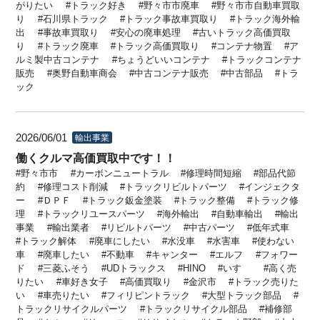
がりたい
トラック好き
野々市市廃車
野々市市自動車買取
り
石川県トラック
トラック事故車買取り
トラック海外輸
出
事故車買取り
安心の廃車処理
古いトラック高価買取
り
トラック廃車
トラック高価買取り
コンテナ物置
ア
ルミ製中古コンテナ
ちょうどいいコンテナ
トラックコンテナ
販売
奥野自動車商会
中古コンテナ販売
中古部品
トラ
ック
2026/06/01
輸出事業
働くクルマ高価買取中です！！
野々市市
カーボンニュートラル
修理時間短縮
部品代節
約
修理コスト削減
トラックリビルトパーツ
インジェクタ
ー
ＤＰＦ
トラック鈑金塗装
トラック整備
トラック修
理
トラックリユースパーツ
海外輸出
自動車輸出
輸出
事業
輸出業者
リビルトパーツ
中古パーツ
低年式車
トラック解体
廃車にしたい
水没車
水害車
使わない
車
廃車したい
不動車
キャンター
エルフ
フォワー
ド
三菱ふそう
UDトラックス
HINO
いすゞ
高く売
りたい
車好き女子
高価買取り
金沢市
トラック売りた
い
車売りたい
フィリピントラック
大型トラック部品
トラックリサイクルパーツ
トラックリサイクル部品
補修部