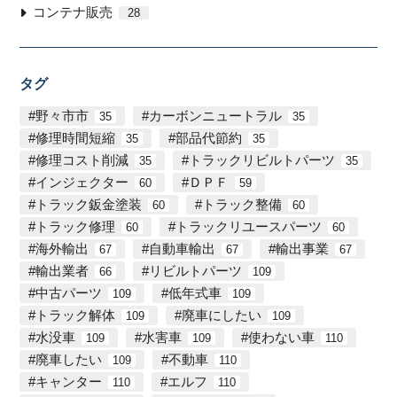
コンテナ販売
28
タグ
野々市市
カーボンニュートラル
35
35
修理時間短縮
部品代節約
35
35
修理コスト削減
トラックリビルトパーツ
35
35
インジェクター
ＤＰＦ
60
59
トラック鈑金塗装
トラック整備
60
60
トラック修理
トラックリユースパーツ
60
60
海外輸出
自動車輸出
輸出事業
67
67
67
輸出業者
リビルトパーツ
66
109
中古パーツ
低年式車
109
109
トラック解体
廃車にしたい
109
109
水没車
水害車
使わない車
109
109
110
廃車したい
不動車
109
110
キャンター
エルフ
110
110