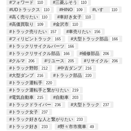
フォワード
三菱ふそう
110
110
UDトラックス
HINO
いすゞ
110
109
110
高く売りたい
車好き女子
110
110
高価買取り
金沢市
109
110
トラック売りたい
車売りたい
157
156
フィリピントラック
大型トラック部品
165
166
トラックリサイクルパーツ
166
トラックリサイクル部品
補修部品
166
206
クルマ
リユース
リサイクル
206
205
206
トラック野郎
中古ダンプ
212
216
大型ダンプ
トラック部品
216
220
トラック運転手
220
トラック運転手と繋がりたい
219
電気自動車
自動車
215
203
トラックドライバー
大型トラック
236
237
トラック女子
237
トラック好きな人と繋がりたい
233
トラック好き
野々市市廃車
233
49