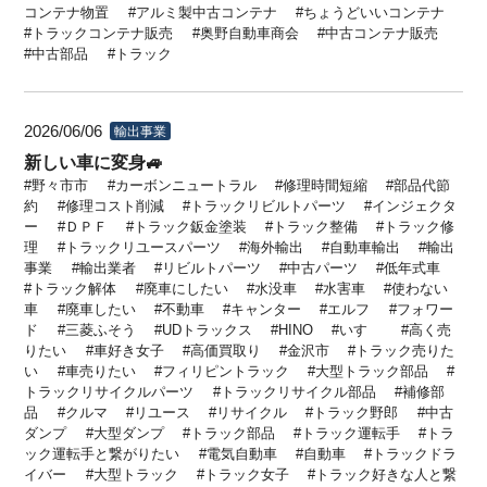
コンテナ物置
アルミ製中古コンテナ
ちょうどいいコンテナ
トラックコンテナ販売
奥野自動車商会
中古コンテナ販売
中古部品
トラック
2026/06/06
輸出事業
新しい車に変身🚙
野々市市
カーボンニュートラル
修理時間短縮
部品代節
約
修理コスト削減
トラックリビルトパーツ
インジェクタ
ー
ＤＰＦ
トラック鈑金塗装
トラック整備
トラック修
理
トラックリユースパーツ
海外輸出
自動車輸出
輸出
事業
輸出業者
リビルトパーツ
中古パーツ
低年式車
トラック解体
廃車にしたい
水没車
水害車
使わない
車
廃車したい
不動車
キャンター
エルフ
フォワー
ド
三菱ふそう
UDトラックス
HINO
いすゞ
高く売
りたい
車好き女子
高価買取り
金沢市
トラック売りた
い
車売りたい
フィリピントラック
大型トラック部品
トラックリサイクルパーツ
トラックリサイクル部品
補修部
品
クルマ
リユース
リサイクル
トラック野郎
中古
ダンプ
大型ダンプ
トラック部品
トラック運転手
トラ
ック運転手と繋がりたい
電気自動車
自動車
トラックドラ
イバー
大型トラック
トラック女子
トラック好きな人と繋