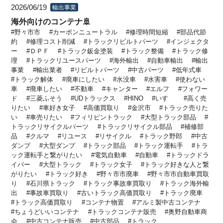
2026/06/19
輸出事業
海外向けのコンテナ🚢
野々市市
カーボンニュートラル
修理時間短縮
部品代節
約
修理コスト削減
トラックリビルトパーツ
インジェクタ
ー
ＤＰＦ
トラック鈑金塗装
トラック整備
トラック修
理
トラックリユースパーツ
海外輸出
自動車輸出
輸出
事業
輸出業者
リビルトパーツ
中古パーツ
低年式車
トラック解体
廃車にしたい
水没車
水害車
使わない
車
廃車したい
不動車
キャンター
エルフ
フォワー
ド
三菱ふそう
UDトラックス
HINO
いすゞ
高く売
りたい
車好き女子
高価買取り
金沢市
トラック売りた
い
車売りたい
フィリピントラック
大型トラック部品
トラックリサイクルパーツ
トラックリサイクル部品
補修部
品
クルマ
リユース
リサイクル
トラック野郎
中古
ダンプ
大型ダンプ
トラック部品
トラック運転手
トラ
ック運転手と繋がりたい
電気自動車
自動車
トラックドラ
イバー
大型トラック
トラック女子
トラック好きな人と繋
がりたい
トラック好き
野々市市廃車
野々市市自動車買取
り
石川県トラック
トラック事故車買取り
トラック海外輸
出
事故車買取り
古いトラック高価買取り
トラック廃車
トラック高価買取り
コンテナ物置
アルミ製中古コンテナ
ちょうどいいコンテナ
トラックコンテナ販売
奥野自動車商
会
中古コンテナ販売
中古部品
トラック