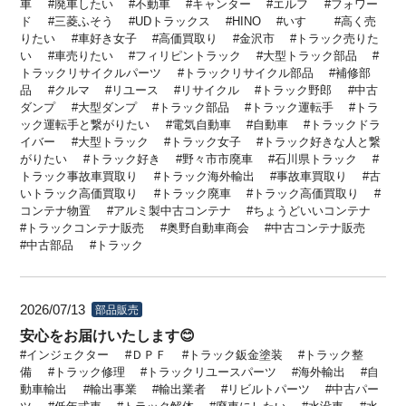
車
廃車したい
不動車
キャンター
エルフ
フォワー
ド
三菱ふそう
UDトラックス
HINO
いすゞ
高く売
りたい
車好き女子
高価買取り
金沢市
トラック売りた
い
車売りたい
フィリピントラック
大型トラック部品
トラックリサイクルパーツ
トラックリサイクル部品
補修部
品
クルマ
リユース
リサイクル
トラック野郎
中古
ダンプ
大型ダンプ
トラック部品
トラック運転手
トラ
ック運転手と繋がりたい
電気自動車
自動車
トラックドラ
イバー
大型トラック
トラック女子
トラック好きな人と繋
がりたい
トラック好き
野々市市廃車
石川県トラック
トラック事故車買取り
トラック海外輸出
事故車買取り
古
いトラック高価買取り
トラック廃車
トラック高価買取り
コンテナ物置
アルミ製中古コンテナ
ちょうどいいコンテナ
トラックコンテナ販売
奥野自動車商会
中古コンテナ販売
中古部品
トラック
2026/07/13
部品販売
安心をお届けいたします😊
インジェクター
ＤＰＦ
トラック鈑金塗装
トラック整
備
トラック修理
トラックリユースパーツ
海外輸出
自
動車輸出
輸出事業
輸出業者
リビルトパーツ
中古パー