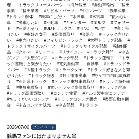
理
トラックリユースパーツ
海外輸出
自動車輸出
輸出
事業
輸出業者
リビルトパーツ
中古パーツ
低年式車
トラック解体
廃車にしたい
水没車
水害車
使わない
車
廃車したい
不動車
キャンター
エルフ
フォワー
ド
三菱ふそう
UDトラックス
HINO
いすゞ
高く売
りたい
車好き女子
高価買取り
金沢市
トラック売りた
い
車売りたい
フィリピントラック
大型トラック部品
トラックリサイクルパーツ
トラックリサイクル部品
補修部
品
クルマ
リユース
リサイクル
トラック野郎
中古
ダンプ
大型ダンプ
トラック部品
トラック運転手
トラ
ック運転手と繋がりたい
電気自動車
自動車
トラックドラ
イバー
大型トラック
トラック女子
トラック好きな人と繋
がりたい
トラック好き
野々市市廃車
野々市市自動車買取
り
石川県トラック
トラック事故車買取り
トラック海外輸
出
事故車買取り
古いトラック高価買取り
トラック廃車
トラック高価買取り
コンテナ物置
アルミ製中古コンテナ
ちょうどいいコンテナ
トラックコンテナ販売
奥野自動車商
会
中古コンテナ販売
中古部品
トラック
2026/07/06
プライベート
競馬ファンにはたまりません😊