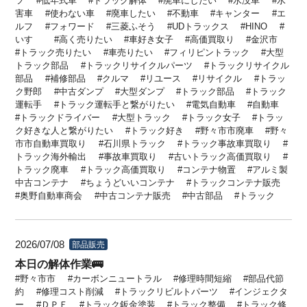
ツ
低年式車
トラック解体
廃車にしたい
水没車
水
害車
使わない車
廃車したい
不動車
キャンター
エ
ルフ
フォワード
三菱ふそう
UDトラックス
HINO
いすゞ
高く売りたい
車好き女子
高価買取り
金沢市
トラック売りたい
車売りたい
フィリピントラック
大型
トラック部品
トラックリサイクルパーツ
トラックリサイクル
部品
補修部品
クルマ
リユース
リサイクル
トラッ
ク野郎
中古ダンプ
大型ダンプ
トラック部品
トラック
運転手
トラック運転手と繋がりたい
電気自動車
自動車
トラックドライバー
大型トラック
トラック女子
トラッ
ク好きな人と繋がりたい
トラック好き
野々市市廃車
野々
市市自動車買取り
石川県トラック
トラック事故車買取り
トラック海外輸出
事故車買取り
古いトラック高価買取り
トラック廃車
トラック高価買取り
コンテナ物置
アルミ製
中古コンテナ
ちょうどいいコンテナ
トラックコンテナ販売
奥野自動車商会
中古コンテナ販売
中古部品
トラック
2026/07/08
部品販売
本日の解体作業🚌
野々市市
カーボンニュートラル
修理時間短縮
部品代節
約
修理コスト削減
トラックリビルトパーツ
インジェクタ
ー
ＤＰＦ
トラック鈑金塗装
トラック整備
トラック修