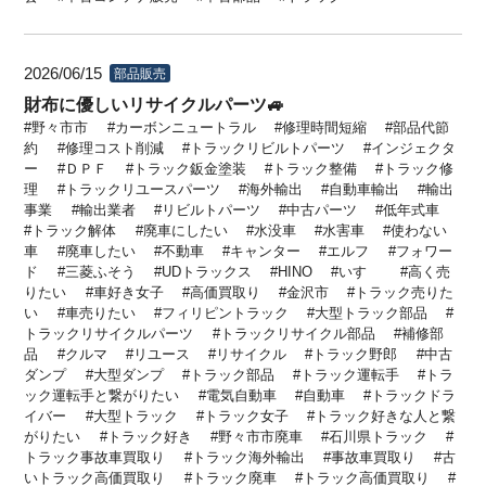
2026/06/15
部品販売
財布に優しいリサイクルパーツ🚙
野々市市
カーボンニュートラル
修理時間短縮
部品代節
約
修理コスト削減
トラックリビルトパーツ
インジェクタ
ー
ＤＰＦ
トラック鈑金塗装
トラック整備
トラック修
理
トラックリユースパーツ
海外輸出
自動車輸出
輸出
事業
輸出業者
リビルトパーツ
中古パーツ
低年式車
トラック解体
廃車にしたい
水没車
水害車
使わない
車
廃車したい
不動車
キャンター
エルフ
フォワー
ド
三菱ふそう
UDトラックス
HINO
いすゞ
高く売
りたい
車好き女子
高価買取り
金沢市
トラック売りた
い
車売りたい
フィリピントラック
大型トラック部品
トラックリサイクルパーツ
トラックリサイクル部品
補修部
品
クルマ
リユース
リサイクル
トラック野郎
中古
ダンプ
大型ダンプ
トラック部品
トラック運転手
トラ
ック運転手と繋がりたい
電気自動車
自動車
トラックドラ
イバー
大型トラック
トラック女子
トラック好きな人と繋
がりたい
トラック好き
野々市市廃車
石川県トラック
トラック事故車買取り
トラック海外輸出
事故車買取り
古
いトラック高価買取り
トラック廃車
トラック高価買取り