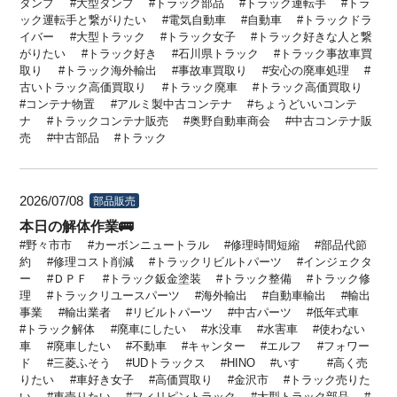
ダンプ
大型ダンプ
トラック部品
トラック運転手
トラ
ック運転手と繋がりたい
電気自動車
自動車
トラックドラ
イバー
大型トラック
トラック女子
トラック好きな人と繋
がりたい
トラック好き
石川県トラック
トラック事故車買
取り
トラック海外輸出
事故車買取り
安心の廃車処理
古いトラック高価買取り
トラック廃車
トラック高価買取り
コンテナ物置
アルミ製中古コンテナ
ちょうどいいコンテ
ナ
トラックコンテナ販売
奥野自動車商会
中古コンテナ販
売
中古部品
トラック
2026/07/08
部品販売
本日の解体作業🚌
野々市市
カーボンニュートラル
修理時間短縮
部品代節
約
修理コスト削減
トラックリビルトパーツ
インジェクタ
ー
ＤＰＦ
トラック鈑金塗装
トラック整備
トラック修
理
トラックリユースパーツ
海外輸出
自動車輸出
輸出
事業
輸出業者
リビルトパーツ
中古パーツ
低年式車
トラック解体
廃車にしたい
水没車
水害車
使わない
車
廃車したい
不動車
キャンター
エルフ
フォワー
ド
三菱ふそう
UDトラックス
HINO
いすゞ
高く売
りたい
車好き女子
高価買取り
金沢市
トラック売りた
い
車売りたい
フィリピントラック
大型トラック部品