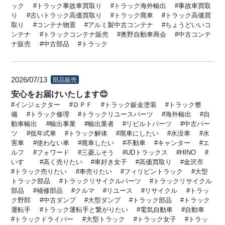
ック
トラック事故車買取り
トラック海外輸出
事故車買取
り
古いトラック高価買取り
トラック廃車
トラック高価買
取り
コンテナ物置
アルミ製中古コンテナ
ちょうどいいコ
ンテナ
トラックコンテナ販売
奥野自動車商会
中古コンテ
ナ販売
中古部品
トラック
2026/07/13
部品販売
安心をお届けいたします😊
インジェクター
ＤＰＦ
トラック鈑金塗装
トラック整
備
トラック修理
トラックリユースパーツ
海外輸出
自
動車輸出
輸出事業
輸出業者
リビルトパーツ
中古パー
ツ
低年式車
トラック解体
廃車にしたい
水没車
水
害車
使わない車
廃車したい
不動車
キャンター
エ
ルフ
フォワード
三菱ふそう
UDトラックス
HINO
いすゞ
高く売りたい
車好き女子
高価買取り
金沢市
トラック売りたい
車売りたい
フィリピントラック
大型
トラック部品
トラックリサイクルパーツ
トラックリサイクル
部品
補修部品
クルマ
リユース
リサイクル
トラッ
ク野郎
中古ダンプ
大型ダンプ
トラック部品
トラック
運転手
トラック運転手と繋がりたい
電気自動車
自動車
トラックドライバー
大型トラック
トラック女子
トラッ