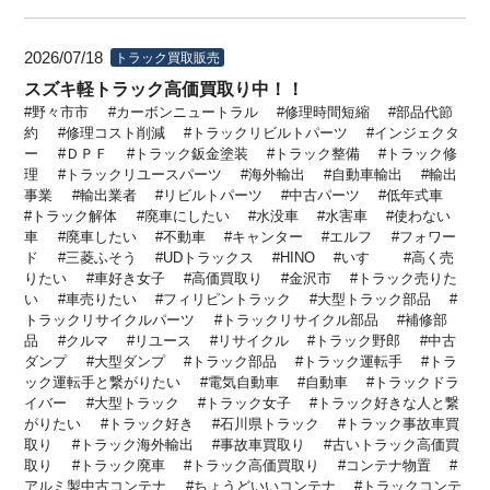
2026/07/18
トラック買取販売
スズキ軽トラック高価買取り中！！
野々市市
カーボンニュートラル
修理時間短縮
部品代節
約
修理コスト削減
トラックリビルトパーツ
インジェクタ
ー
ＤＰＦ
トラック鈑金塗装
トラック整備
トラック修
理
トラックリユースパーツ
海外輸出
自動車輸出
輸出
事業
輸出業者
リビルトパーツ
中古パーツ
低年式車
トラック解体
廃車にしたい
水没車
水害車
使わない
車
廃車したい
不動車
キャンター
エルフ
フォワー
ド
三菱ふそう
UDトラックス
HINO
いすゞ
高く売
りたい
車好き女子
高価買取り
金沢市
トラック売りた
い
車売りたい
フィリピントラック
大型トラック部品
トラックリサイクルパーツ
トラックリサイクル部品
補修部
品
クルマ
リユース
リサイクル
トラック野郎
中古
ダンプ
大型ダンプ
トラック部品
トラック運転手
トラ
ック運転手と繋がりたい
電気自動車
自動車
トラックドラ
イバー
大型トラック
トラック女子
トラック好きな人と繋
がりたい
トラック好き
石川県トラック
トラック事故車買
取り
トラック海外輸出
事故車買取り
古いトラック高価買
取り
トラック廃車
トラック高価買取り
コンテナ物置
アルミ製中古コンテナ
ちょうどいいコンテナ
トラックコンテ