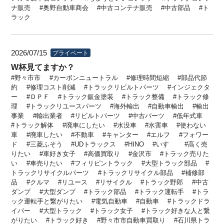
ナ販売
奥野自動車商会
中古コンテナ販売
中古部品
ト
ラック
2026/07/15
プライベート
W杯見てますか？
野々市市
カーボンニュートラル
修理時間短縮
部品代節
約
修理コスト削減
トラックリビルトパーツ
インジェクタ
ー
ＤＰＦ
トラック鈑金塗装
トラック整備
トラック修
理
トラックリユースパーツ
海外輸出
自動車輸出
輸出
事業
輸出業者
リビルトパーツ
中古パーツ
低年式車
トラック解体
廃車にしたい
水没車
水害車
使わない
車
廃車したい
不動車
キャンター
エルフ
フォワー
ド
三菱ふそう
UDトラックス
HINO
いすゞ
高く売
りたい
車好き女子
高価買取り
金沢市
トラック売りた
い
車売りたい
フィリピントラック
大型トラック部品
トラックリサイクルパーツ
トラックリサイクル部品
補修部
品
クルマ
リユース
リサイクル
トラック野郎
中古
ダンプ
大型ダンプ
トラック部品
トラック運転手
トラ
ック運転手と繋がりたい
電気自動車
自動車
トラックドラ
イバー
大型トラック
トラック女子
トラック好きな人と繋
がりたい
トラック好き
野々市市自動車買取り
石川県トラ