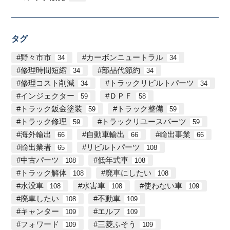
タグ
野々市市
カーボンニュートラル
34
34
修理時間短縮
部品代節約
34
34
修理コスト削減
トラックリビルトパーツ
34
34
インジェクター
ＤＰＦ
59
58
トラック鈑金塗装
トラック整備
59
59
トラック修理
トラックリユースパーツ
59
59
海外輸出
自動車輸出
輸出事業
66
66
66
輸出業者
リビルトパーツ
65
108
中古パーツ
低年式車
108
108
トラック解体
廃車にしたい
108
108
水没車
水害車
使わない車
108
108
109
廃車したい
不動車
108
109
キャンター
エルフ
109
109
フォワード
三菱ふそう
109
109