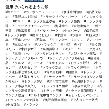
2026/07/21
健康でいられるように😊
野々市市
カーボンニュートラル
修理時間短縮
部品代節
約
修理コスト削減
トラックリビルトパーツ
インジェクタ
ー
ＤＰＦ
トラック鈑金塗装
トラック整備
トラック修
理
トラックリユースパーツ
海外輸出
自動車輸出
輸出
事業
輸出業者
リビルトパーツ
中古パーツ
低年式車
トラック解体
廃車にしたい
水没車
水害車
使わない
車
廃車したい
不動車
キャンター
エルフ
フォワー
ド
三菱ふそう
UDトラックス
HINO
いすゞ
高く売
りたい
車好き女子
高価買取り
金沢市
トラック売りた
い
車売りたい
フィリピントラック
大型トラック部品
トラックリサイクルパーツ
トラックリサイクル部品
補修部
品
クルマ
リユース
リサイクル
トラック野郎
中古
ダンプ
大型ダンプ
トラック部品
トラック運転手
トラ
ック運転手と繋がりたい
電気自動車
自動車
トラックドラ
イバー
大型トラック
トラック女子
トラック好きな人と繋
がりたい
トラック好き
野々市市廃車
石川県トラック
トラック事故車買取り
トラック海外輸出
事故車買取り
古
いトラック高価買取り
トラック廃車
トラック高価買取り
コンテナ物置
アルミ製中古コンテナ
ちょうどいいコンテナ
トラックコンテナ販売
奥野自動車商会
中古コンテナ販売
中古部品
トラック