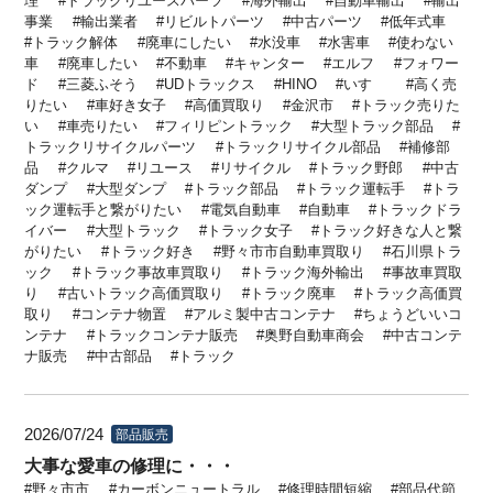
理
トラックリユースパーツ
海外輸出
自動車輸出
輸出
事業
輸出業者
リビルトパーツ
中古パーツ
低年式車
トラック解体
廃車にしたい
水没車
水害車
使わない
車
廃車したい
不動車
キャンター
エルフ
フォワー
ド
三菱ふそう
UDトラックス
HINO
いすゞ
高く売
りたい
車好き女子
高価買取り
金沢市
トラック売りた
い
車売りたい
フィリピントラック
大型トラック部品
トラックリサイクルパーツ
トラックリサイクル部品
補修部
品
クルマ
リユース
リサイクル
トラック野郎
中古
ダンプ
大型ダンプ
トラック部品
トラック運転手
トラ
ック運転手と繋がりたい
電気自動車
自動車
トラックドラ
イバー
大型トラック
トラック女子
トラック好きな人と繋
がりたい
トラック好き
野々市市自動車買取り
石川県トラ
ック
トラック事故車買取り
トラック海外輸出
事故車買取
り
古いトラック高価買取り
トラック廃車
トラック高価買
取り
コンテナ物置
アルミ製中古コンテナ
ちょうどいいコ
ンテナ
トラックコンテナ販売
奥野自動車商会
中古コンテ
ナ販売
中古部品
トラック
2026/07/24
部品販売
大事な愛車の修理に・・・
野々市市
カーボンニュートラル
修理時間短縮
部品代節