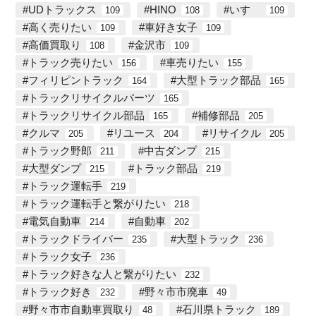
UDトラックス
HINO
いすゞ
109
108
109
高く売りたい
車好き女子
109
109
高価買取り
金沢市
108
109
トラック売りたい
車売りたい
156
155
フィリピントラック
大型トラック部品
164
165
トラックリサイクルパーツ
165
トラックリサイクル部品
補修部品
165
205
クルマ
リユース
リサイクル
205
204
205
トラック野郎
中古ダンプ
211
215
大型ダンプ
トラック部品
215
219
トラック運転手
219
トラック運転手と繋がりたい
218
電気自動車
自動車
214
202
トラックドライバー
大型トラック
235
236
トラック女子
236
トラック好きな人と繋がりたい
232
トラック好き
野々市市廃車
232
49
野々市市自動車買取り
石川県トラック
48
189