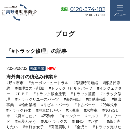
0120-374-182
8:30～17:00
ブログ
「#トラック修理」の記事
2026/08/03
輸出事業
NEW
海外向けの積込み作業🚢
野々市市
カーボンニュートラル
修理時間短縮
部品代節
約
修理コスト削減
トラックリビルトパーツ
インジェクタ
ー
ＤＰＦ
トラック鈑金塗装
トラック整備
トラック修
理
トラックリユースパーツ
海外輸出
自動車輸出
輸出
事業
輸出業者
リビルトパーツ
中古パーツ
低年式車
トラック解体
廃車にしたい
水没車
水害車
使わない
車
廃車したい
不動車
キャンター
エルフ
フォワー
ド
三菱ふそう
UDトラックス
HINO
いすゞ
高く売
りたい
車好き女子
高価買取り
金沢市
トラック売りた