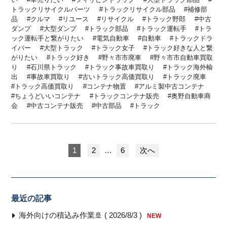
トラックリサイクルパーツ
トラックリサイクル部品
補修部
品
クルマ
リユース
リサイクル
トラック野郎
中古
ダンプ
大型ダンプ
トラック部品
トラック運転手
トラ
ック運転手と繋がりたい
電気自動車
自動車
トラックドラ
イバー
大型トラック
トラック女子
トラック好きな人と繋
がりたい
トラック好き
野々市市廃車
野々市市自動車買取
り
石川県トラック
トラック事故車買取り
トラック海外輸
出
事故車買取り
古いトラック高価買取り
トラック廃車
トラック高価買取り
コンテナ物置
アルミ製中古コンテナ
ちょうどいいコンテナ
トラックコンテナ販売
奥野自動車商
会
中古コンテナ販売
中古部品
トラック
1
2
…
6
次へ
最近の記事
海外向けの積込み作業🚢 ( 2026/8/3 )
NEW