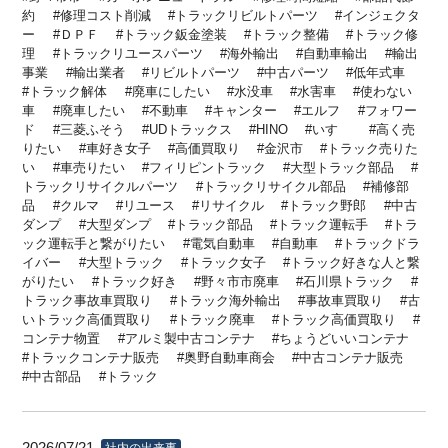
約
修理コスト削減
トラックリビルトパーツ
インジェクタ
ー
ＤＰＦ
トラック鈑金塗装
トラック整備
トラック修
理
トラックリユースパーツ
海外輸出
自動車輸出
輸出
事業
輸出業者
リビルトパーツ
中古パーツ
低年式車
トラック解体
廃車にしたい
水没車
水害車
使わない
車
廃車したい
不動車
キャンター
エルフ
フォワー
ド
三菱ふそう
UDトラックス
HINO
いすゞ
高く売
りたい
車好き女子
高価買取り
金沢市
トラック売りた
い
車売りたい
フィリピントラック
大型トラック部品
トラックリサイクルパーツ
トラックリサイクル部品
補修部
品
クルマ
リユース
リサイクル
トラック野郎
中古
ダンプ
大型ダンプ
トラック部品
トラック運転手
トラ
ック運転手と繋がりたい
電気自動車
自動車
トラックドラ
イバー
大型トラック
トラック女子
トラック好きな人と繋
がりたい
トラック好き
野々市市廃車
石川県トラック
トラック事故車買取り
トラック海外輸出
事故車買取り
古
いトラック高価買取り
トラック廃車
トラック高価買取り
コンテナ物置
アルミ製中古コンテナ
ちょうどいいコンテナ
トラックコンテナ販売
奥野自動車商会
中古コンテナ販売
中古部品
トラック
社内の出来事