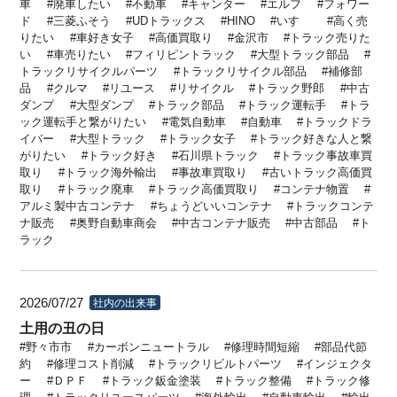
車
廃車したい
不動車
キャンター
エルフ
フォワー
ド
三菱ふそう
UDトラックス
HINO
いすゞ
高く売
りたい
車好き女子
高価買取り
金沢市
トラック売りた
い
車売りたい
フィリピントラック
大型トラック部品
トラックリサイクルパーツ
トラックリサイクル部品
補修部
品
クルマ
リユース
リサイクル
トラック野郎
中古
ダンプ
大型ダンプ
トラック部品
トラック運転手
トラ
ック運転手と繋がりたい
電気自動車
自動車
トラックドラ
イバー
大型トラック
トラック女子
トラック好きな人と繋
がりたい
トラック好き
石川県トラック
トラック事故車買
取り
トラック海外輸出
事故車買取り
古いトラック高価買
取り
トラック廃車
トラック高価買取り
コンテナ物置
アルミ製中古コンテナ
ちょうどいいコンテナ
トラックコンテ
ナ販売
奥野自動車商会
中古コンテナ販売
中古部品
ト
ラック
2026/07/27
社内の出来事
土用の丑の日
野々市市
カーボンニュートラル
修理時間短縮
部品代節
約
修理コスト削減
トラックリビルトパーツ
インジェクタ
ー
ＤＰＦ
トラック鈑金塗装
トラック整備
トラック修