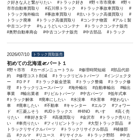
ク好きな人と繋がりたい
トラック好き
野々市市廃車
野々
市市自動車買取り
石川県トラック
トラック事故車買取り
トラック海外輸出
事故車買取り
古いトラック高価買取り
トラック廃車
トラック高価買取り
コンテナ物置
アルミ製
中古コンテナ
ちょうどいいコンテナ
トラックコンテナ販売
奥野自動車商会
中古コンテナ販売
中古部品
トラック
2026/07/10
トラック買取販売
初めての北海道🛫パート１
野々市市
カーボンニュートラル
修理時間短縮
部品代節
約
修理コスト削減
トラックリビルトパーツ
インジェクタ
ー
ＤＰＦ
トラック鈑金塗装
トラック整備
トラック修
理
トラックリユースパーツ
海外輸出
自動車輸出
輸出
事業
輸出業者
リビルトパーツ
中古パーツ
低年式車
トラック解体
廃車にしたい
水没車
水害車
使わない
車
廃車したい
不動車
キャンター
エルフ
フォワー
ド
三菱ふそう
UDトラックス
HINO
いすゞ
高く売
りたい
車好き女子
高価買取り
金沢市
トラック売りた
い
車売りたい
フィリピントラック
大型トラック部品
トラックリサイクルパーツ
トラックリサイクル部品
補修部
品
クルマ
リユース
リサイクル
トラック野郎
中古