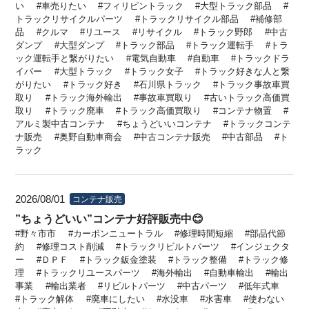
い
車売りたい
フィリピントラック
大型トラック部品
トラックリサイクルパーツ
トラックリサイクル部品
補修部
品
クルマ
リユース
リサイクル
トラック野郎
中古
ダンプ
大型ダンプ
トラック部品
トラック運転手
トラ
ック運転手と繋がりたい
電気自動車
自動車
トラックドラ
イバー
大型トラック
トラック女子
トラック好きな人と繋
がりたい
トラック好き
石川県トラック
トラック事故車買
取り
トラック海外輸出
事故車買取り
古いトラック高価買
取り
トラック廃車
トラック高価買取り
コンテナ物置
アルミ製中古コンテナ
ちょうどいいコンテナ
トラックコンテ
ナ販売
奥野自動車商会
中古コンテナ販売
中古部品
ト
ラック
2026/08/01
コンテナ販売
”ちょうどいい”コンテナ好評販売中😊
野々市市
カーボンニュートラル
修理時間短縮
部品代節
約
修理コスト削減
トラックリビルトパーツ
インジェクタ
ー
ＤＰＦ
トラック鈑金塗装
トラック整備
トラック修
理
トラックリユースパーツ
海外輸出
自動車輸出
輸出
事業
輸出業者
リビルトパーツ
中古パーツ
低年式車
トラック解体
廃車にしたい
水没車
水害車
使わない