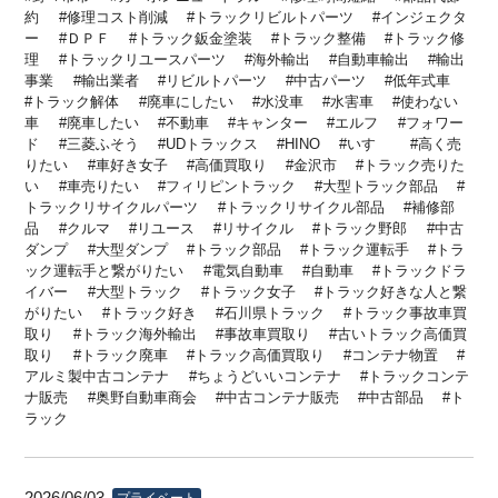
約
修理コスト削減
トラックリビルトパーツ
インジェクタ
ー
ＤＰＦ
トラック鈑金塗装
トラック整備
トラック修
理
トラックリユースパーツ
海外輸出
自動車輸出
輸出
事業
輸出業者
リビルトパーツ
中古パーツ
低年式車
トラック解体
廃車にしたい
水没車
水害車
使わない
車
廃車したい
不動車
キャンター
エルフ
フォワー
ド
三菱ふそう
UDトラックス
HINO
いすゞ
高く売
りたい
車好き女子
高価買取り
金沢市
トラック売りた
い
車売りたい
フィリピントラック
大型トラック部品
トラックリサイクルパーツ
トラックリサイクル部品
補修部
品
クルマ
リユース
リサイクル
トラック野郎
中古
ダンプ
大型ダンプ
トラック部品
トラック運転手
トラ
ック運転手と繋がりたい
電気自動車
自動車
トラックドラ
イバー
大型トラック
トラック女子
トラック好きな人と繋
がりたい
トラック好き
石川県トラック
トラック事故車買
取り
トラック海外輸出
事故車買取り
古いトラック高価買
取り
トラック廃車
トラック高価買取り
コンテナ物置
アルミ製中古コンテナ
ちょうどいいコンテナ
トラックコンテ
ナ販売
奥野自動車商会
中古コンテナ販売
中古部品
ト
ラック
プライベート