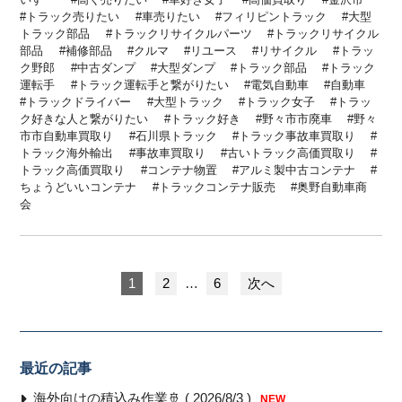
トラック売りたい
車売りたい
フィリピントラック
大型
トラック部品
トラックリサイクルパーツ
トラックリサイクル
部品
補修部品
クルマ
リユース
リサイクル
トラッ
ク野郎
中古ダンプ
大型ダンプ
トラック部品
トラック
運転手
トラック運転手と繋がりたい
電気自動車
自動車
トラックドライバー
大型トラック
トラック女子
トラッ
ク好きな人と繋がりたい
トラック好き
野々市市廃車
野々
市市自動車買取り
石川県トラック
トラック事故車買取り
トラック海外輸出
事故車買取り
古いトラック高価買取り
トラック高価買取り
コンテナ物置
アルミ製中古コンテナ
ちょうどいいコンテナ
トラックコンテナ販売
奥野自動車商
会
1
2
…
6
次へ
最近の記事
海外向けの積込み作業🚢 ( 2026/8/3 )
NEW