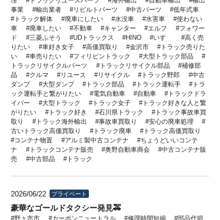
理
トラックリユースパーツ
海外輸出
自動車輸出
輸出
事業
輸出業者
リビルトパーツ
中古パーツ
低年式車
トラック解体
廃車にしたい
水没車
水害車
使わない
車
廃車したい
不動車
キャンター
エルフ
フォワー
ド
三菱ふそう
UDトラックス
HINO
いすゞ
高く売
りたい
車好き女子
高価買取り
金沢市
トラック売りた
い
車売りたい
フィリピントラック
大型トラック部品
トラックリサイクルパーツ
トラックリサイクル部品
補修部
品
クルマ
リユース
リサイクル
トラック野郎
中古
ダンプ
大型ダンプ
トラック部品
トラック運転手
トラ
ック運転手と繋がりたい
電気自動車
自動車
トラックドラ
イバー
大型トラック
トラック女子
トラック好きな人と繋
がりたい
トラック好き
石川県トラック
トラック事故車買
取り
トラック海外輸出
事故車買取り
安心の廃車処理
古いトラック高価買取り
トラック廃車
トラック高価買取り
コンテナ物置
アルミ製中古コンテナ
ちょうどいいコンテ
ナ
トラックコンテナ販売
奥野自動車商会
中古コンテナ販
売
中古部品
トラック
2026/06/22
プライベート
豪華なゴールドタクシー発見🚕
野々市市
カーボンニュートラル
修理時間短縮
部品代節