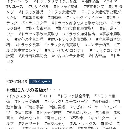
イクルパーツ
トラックリサイクル部品
補修部品
クルマ
リユース
リサイクル
トラック野郎
中古ダンプ
大型ダ
ンプ
トラック部品
トラック運転手
トラック運転手と繋が
りたい
電気自動車
自動車
トラックドライバー
大型ト
ラック
トラック女子
トラック好きな人と繋がりたい
トラ
ック好き
野々市市廃車
野々市市自動車買取り
石川県トラ
ック
トラック事故車買取り
トラック海外輸出
事故車買取
り
安心の廃車処理
古いトラック高価買取り
廃車手続き無
料
トラック廃車
トラック高価買取り
コンテナ物置
ア
ルミ製中古コンテナ
ちょうどいいコンテナ
トラックコンテナ
販売
奥野自動車商会
中古コンテナ販売
中古部品
トラ
ック
2026/04/18
プライベート
お気に入りの名店が・・・
インジェクター
ＤＰＦ
トラック鈑金塗装
トラック整
備
トラック修理
トラックリユースパーツ
海外輸出
自
動車輸出
輸出事業
輸出業者
リビルトパーツ
中古パー
ツ
低年式車
トラック解体
廃車にしたい
水没車
水
害車
使わない車
廃車したい
不動車
キャンター
エ
ルフ
フォワード
三菱ふそう
UDトラックス
HINO
いすゞ
高く売りたい
車好き女子
高価買取り
金沢市