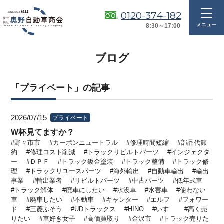
0120-374-182
8:30～17:00
ブログ
「プライベート」の記事
2026/07/15
プライベート
W杯見てますか？
野々市市
カーボンニュートラル
修理時間短縮
部品代節
約
修理コスト削減
トラックリビルトパーツ
インジェクタ
ー
ＤＰＦ
トラック鈑金塗装
トラック整備
トラック修
理
トラックリユースパーツ
海外輸出
自動車輸出
輸出
事業
輸出業者
リビルトパーツ
中古パーツ
低年式車
トラック解体
廃車にしたい
水没車
水害車
使わない
車
廃車したい
不動車
キャンター
エルフ
フォワー
ド
三菱ふそう
UDトラックス
HINO
いすゞ
高く売
りたい
車好き女子
高価買取り
金沢市
トラック売りた