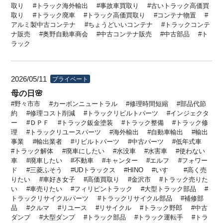
取り
トラック海外輸出
事故車買取り
古いトラック高価買
取り
トラック廃車
トラック高価買取り
コンテナ物置
アルミ製中古コンテナ
ちょうどいいコンテナ
トラックコンテ
ナ販売
奥野自動車商会
中古コンテナ販売
中古部品
ト
ラック
2026/05/11
プライベート
母の日🌸
野々市市
カーボンニュートラル
修理時間短縮
部品代節
約
修理コスト削減
トラックリビルトパーツ
インジェクタ
ー
ＤＰＦ
トラック鈑金塗装
トラック整備
トラック修
理
トラックリユースパーツ
海外輸出
自動車輸出
輸出
事業
輸出業者
リビルトパーツ
中古パーツ
低年式車
トラック解体
廃車にしたい
水没車
水害車
使わない
車
廃車したい
不動車
キャンター
エルフ
フォワー
ド
三菱ふそう
UDトラックス
HINO
いすゞ
高く売
りたい
車好き女子
高価買取り
金沢市
トラック売りた
い
車売りたい
フィリピントラック
大型トラック部品
トラックリサイクルパーツ
トラックリサイクル部品
補修部
品
クルマ
リユース
リサイクル
トラック野郎
中古
ダンプ
大型ダンプ
トラック部品
トラック運転手
トラ