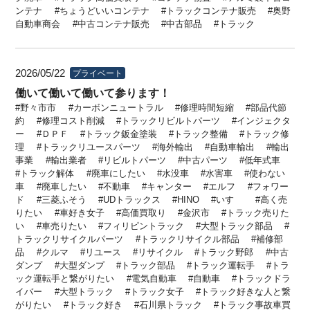
ンテナ
ちょうどいいコンテナ
トラックコンテナ販売
奥野
自動車商会
中古コンテナ販売
中古部品
トラック
2026/05/22
プライベート
働いて働いて働いて参ります！
野々市市
カーボンニュートラル
修理時間短縮
部品代節
約
修理コスト削減
トラックリビルトパーツ
インジェクタ
ー
ＤＰＦ
トラック鈑金塗装
トラック整備
トラック修
理
トラックリユースパーツ
海外輸出
自動車輸出
輸出
事業
輸出業者
リビルトパーツ
中古パーツ
低年式車
トラック解体
廃車にしたい
水没車
水害車
使わない
車
廃車したい
不動車
キャンター
エルフ
フォワー
ド
三菱ふそう
UDトラックス
HINO
いすゞ
高く売
りたい
車好き女子
高価買取り
金沢市
トラック売りた
い
車売りたい
フィリピントラック
大型トラック部品
トラックリサイクルパーツ
トラックリサイクル部品
補修部
品
クルマ
リユース
リサイクル
トラック野郎
中古
ダンプ
大型ダンプ
トラック部品
トラック運転手
トラ
ック運転手と繋がりたい
電気自動車
自動車
トラックドラ
イバー
大型トラック
トラック女子
トラック好きな人と繋
がりたい
トラック好き
石川県トラック
トラック事故車買