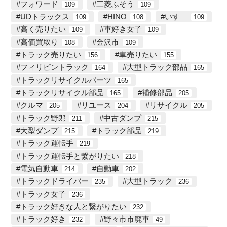
フォワード
三菱ふそう
109
109
UDトラックス
HINO
いすゞ
109
108
109
高く売りたい
車好き女子
109
109
高価買取り
金沢市
108
109
トラック売りたい
車売りたい
156
155
フィリピントラック
大型トラック部品
164
165
トラックリサイクルパーツ
165
トラックリサイクル部品
補修部品
165
205
クルマ
リユース
リサイクル
205
204
205
トラック野郎
中古ダンプ
211
215
大型ダンプ
トラック部品
215
219
トラック運転手
219
トラック運転手と繋がりたい
218
電気自動車
自動車
214
202
トラックドライバー
大型トラック
235
236
トラック女子
236
トラック好きな人と繋がりたい
232
トラック好き
野々市市廃車
232
49