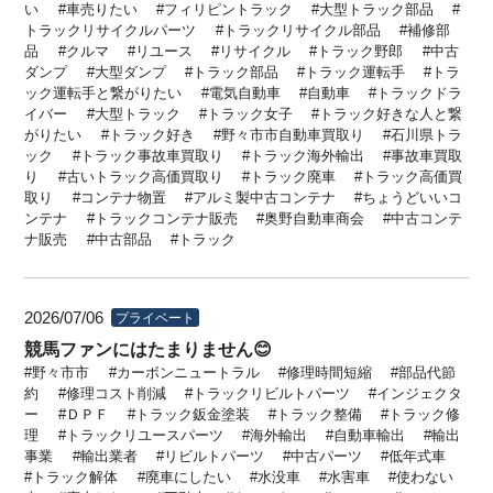
い
車売りたい
フィリピントラック
大型トラック部品
トラックリサイクルパーツ
トラックリサイクル部品
補修部
品
クルマ
リユース
リサイクル
トラック野郎
中古
ダンプ
大型ダンプ
トラック部品
トラック運転手
トラ
ック運転手と繋がりたい
電気自動車
自動車
トラックドラ
イバー
大型トラック
トラック女子
トラック好きな人と繋
がりたい
トラック好き
野々市市自動車買取り
石川県トラ
ック
トラック事故車買取り
トラック海外輸出
事故車買取
り
古いトラック高価買取り
トラック廃車
トラック高価買
取り
コンテナ物置
アルミ製中古コンテナ
ちょうどいいコ
ンテナ
トラックコンテナ販売
奥野自動車商会
中古コンテ
ナ販売
中古部品
トラック
2026/07/06
プライベート
競馬ファンにはたまりません😊
野々市市
カーボンニュートラル
修理時間短縮
部品代節
約
修理コスト削減
トラックリビルトパーツ
インジェクタ
ー
ＤＰＦ
トラック鈑金塗装
トラック整備
トラック修
理
トラックリユースパーツ
海外輸出
自動車輸出
輸出
事業
輸出業者
リビルトパーツ
中古パーツ
低年式車
トラック解体
廃車にしたい
水没車
水害車
使わない