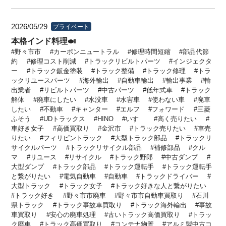
2026/05/29
プライベート
本格インド料理🍛
野々市市
カーボンニュートラル
修理時間短縮
部品代節
約
修理コスト削減
トラックリビルトパーツ
インジェクタ
ー
トラック鈑金塗装
トラック整備
トラック修理
トラ
ックリユースパーツ
海外輸出
自動車輸出
輸出事業
輸
出業者
リビルトパーツ
中古パーツ
低年式車
トラック
解体
廃車にしたい
水没車
水害車
使わない車
廃車
したい
不動車
キャンター
エルフ
フォワード
三菱
ふそう
UDトラックス
HINO
いすゞ
高く売りたい
車好き女子
高価買取り
金沢市
トラック売りたい
車売
りたい
フィリピントラック
大型トラック部品
トラックリ
サイクルパーツ
トラックリサイクル部品
補修部品
クル
マ
リユース
リサイクル
トラック野郎
中古ダンプ
大型ダンプ
トラック部品
トラック運転手
トラック運転手
と繋がりたい
電気自動車
自動車
トラックドライバー
大型トラック
トラック女子
トラック好きな人と繋がりたい
トラック好き
野々市市廃車
野々市市自動車買取り
石川
県トラック
トラック事故車買取り
トラック海外輸出
事故
車買取り
安心の廃車処理
古いトラック高価買取り
トラッ
ク廃車
トラック高価買取り
コンテナ物置
アルミ製中古コ