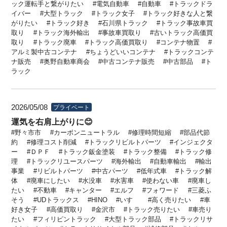
ック運転手と繋がりたい
電気自動車
自動車
トラックドラ
イバー
大型トラック
トラック女子
トラック好きな人と繋
がりたい
トラック好き
石川県トラック
トラック事故車買
取り
トラック海外輸出
事故車買取り
古いトラック高価買
取り
トラック廃車
トラック高価買取り
コンテナ物置
アルミ製中古コンテナ
ちょうどいいコンテナ
トラックコンテ
ナ販売
奥野自動車商会
中古コンテナ販売
中古部品
ト
ラック
2026/05/08
プライベート
運気を右肩上がりに😊
野々市市
カーボンニュートラル
修理時間短縮
部品代節
約
修理コスト削減
トラックリビルトパーツ
インジェクタ
ー
ＤＰＦ
トラック鈑金塗装
トラック整備
トラック修
理
トラックリユースパーツ
海外輸出
自動車輸出
輸出
事業
リビルトパーツ
中古パーツ
低年式車
トラック解
体
廃車にしたい
水没車
水害車
使わない車
廃車し
たい
不動車
キャンター
エルフ
フォワード
三菱ふ
そう
UDトラックス
HINO
いすゞ
高く売りたい
車
好き女子
高価買取り
金沢市
トラック売りたい
車売り
たい
フィリピントラック
大型トラック部品
トラックリサ