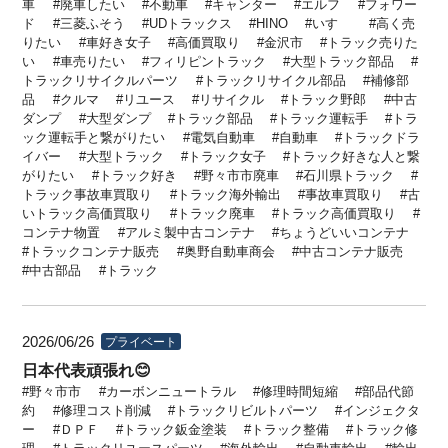
車
廃車したい
不動車
キャンター
エルフ
フォワー
ド
三菱ふそう
UDトラックス
HINO
いすゞ
高く売
りたい
車好き女子
高価買取り
金沢市
トラック売りた
い
車売りたい
フィリピントラック
大型トラック部品
トラックリサイクルパーツ
トラックリサイクル部品
補修部
品
クルマ
リユース
リサイクル
トラック野郎
中古
ダンプ
大型ダンプ
トラック部品
トラック運転手
トラ
ック運転手と繋がりたい
電気自動車
自動車
トラックドラ
イバー
大型トラック
トラック女子
トラック好きな人と繋
がりたい
トラック好き
野々市市廃車
石川県トラック
トラック事故車買取り
トラック海外輸出
事故車買取り
古
いトラック高価買取り
トラック廃車
トラック高価買取り
コンテナ物置
アルミ製中古コンテナ
ちょうどいいコンテナ
トラックコンテナ販売
奥野自動車商会
中古コンテナ販売
中古部品
トラック
2026/06/26
プライベート
日本代表頑張れ😊
野々市市
カーボンニュートラル
修理時間短縮
部品代節
約
修理コスト削減
トラックリビルトパーツ
インジェクタ
ー
ＤＰＦ
トラック鈑金塗装
トラック整備
トラック修