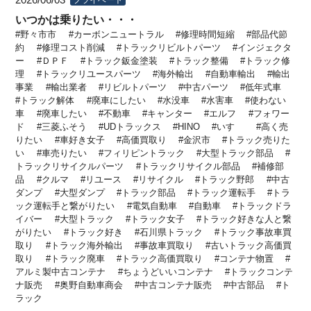
2026/06/03
いつかは乗りたい・・・
野々市市
カーボンニュートラル
修理時間短縮
部品代節
約
修理コスト削減
トラックリビルトパーツ
インジェクタ
ー
ＤＰＦ
トラック鈑金塗装
トラック整備
トラック修
理
トラックリユースパーツ
海外輸出
自動車輸出
輸出
事業
輸出業者
リビルトパーツ
中古パーツ
低年式車
トラック解体
廃車にしたい
水没車
水害車
使わない
車
廃車したい
不動車
キャンター
エルフ
フォワー
ド
三菱ふそう
UDトラックス
HINO
いすゞ
高く売
りたい
車好き女子
高価買取り
金沢市
トラック売りた
い
車売りたい
フィリピントラック
大型トラック部品
トラックリサイクルパーツ
トラックリサイクル部品
補修部
品
クルマ
リユース
リサイクル
トラック野郎
中古
ダンプ
大型ダンプ
トラック部品
トラック運転手
トラ
ック運転手と繋がりたい
電気自動車
自動車
トラックドラ
イバー
大型トラック
トラック女子
トラック好きな人と繋
がりたい
トラック好き
石川県トラック
トラック事故車買
取り
トラック海外輸出
事故車買取り
古いトラック高価買
取り
トラック廃車
トラック高価買取り
コンテナ物置
アルミ製中古コンテナ
ちょうどいいコンテナ
トラックコンテ
ナ販売
奥野自動車商会
中古コンテナ販売
中古部品
ト
ラック