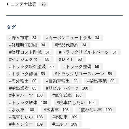
コンテナ販売
28
タグ
野々市市
カーボンニュートラル
34
34
修理時間短縮
部品代節約
34
34
修理コスト削減
トラックリビルトパーツ
34
34
インジェクター
ＤＰＦ
59
58
トラック鈑金塗装
トラック整備
59
59
トラック修理
トラックリユースパーツ
59
59
海外輸出
自動車輸出
輸出事業
66
66
66
輸出業者
リビルトパーツ
65
108
中古パーツ
低年式車
108
108
トラック解体
廃車にしたい
108
108
水没車
水害車
使わない車
108
108
109
廃車したい
不動車
108
109
キャンター
エルフ
109
109