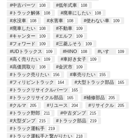
中古パーツ
低年式車
108
108
トラック解体
廃車にしたい
108
108
水没車
水害車
使わない車
108
108
109
廃車したい
不動車
108
109
キャンター
エルフ
109
109
フォワード
三菱ふそう
109
109
UDトラックス
HINO
いすゞ
109
108
109
高く売りたい
車好き女子
109
109
高価買取り
金沢市
108
109
トラック売りたい
車売りたい
156
155
フィリピントラック
大型トラック部品
164
165
トラックリサイクルパーツ
165
トラックリサイクル部品
補修部品
165
205
クルマ
リユース
リサイクル
205
204
205
トラック野郎
中古ダンプ
211
215
大型ダンプ
トラック部品
215
219
トラック運転手
219
トラック運転手と繋がりたい
218