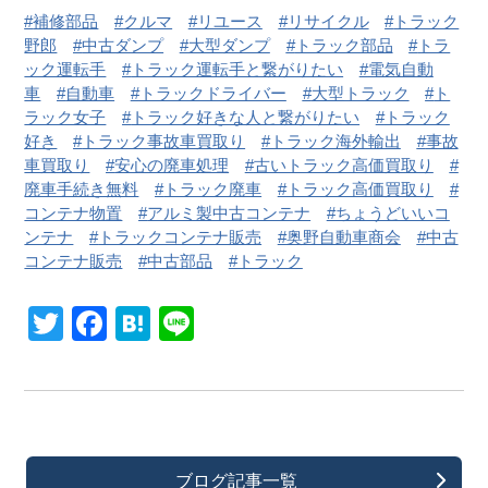
補修部品
クルマ
リユース
リサイクル
トラック
野郎
中古ダンプ
大型ダンプ
トラック部品
トラ
ック運転手
トラック運転手と繋がりたい
電気自動
車
自動車
トラックドライバー
大型トラック
ト
ラック女子
トラック好きな人と繋がりたい
トラック
好き
トラック事故車買取り
トラック海外輸出
事故
車買取り
安心の廃車処理
古いトラック高価買取り
廃車手続き無料
トラック廃車
トラック高価買取り
コンテナ物置
アルミ製中古コンテナ
ちょうどいいコ
ンテナ
トラックコンテナ販売
奥野自動車商会
中古
コンテナ販売
中古部品
トラック
Twitter
Facebook
Hatena
Line
ブログ記事一覧