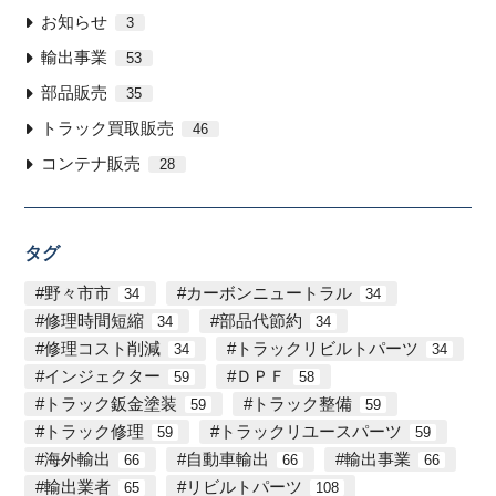
お知らせ
3
輸出事業
53
部品販売
35
トラック買取販売
46
コンテナ販売
28
タグ
野々市市
カーボンニュートラル
34
34
修理時間短縮
部品代節約
34
34
修理コスト削減
トラックリビルトパーツ
34
34
インジェクター
ＤＰＦ
59
58
トラック鈑金塗装
トラック整備
59
59
トラック修理
トラックリユースパーツ
59
59
海外輸出
自動車輸出
輸出事業
66
66
66
輸出業者
リビルトパーツ
65
108