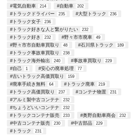
電気自動車
自動車
214
202
トラックドライバー
大型トラック
235
236
トラック女子
236
トラック好きな人と繋がりたい
232
トラック好き
野々市市廃車
232
49
野々市市自動車買取り
石川県トラック
48
189
トラック事故車買取り
238
トラック海外輸出
事故車買取り
240
229
自己
安心の廃車処理
1
77
古いトラック高価買取り
159
廃車手続き無料
トラック廃車
64
219
トラック高価買取り
コンテナ物置
237
231
アルミ製中古コンテナ
232
ちょうどいいコンテナ
232
トラックコンテナ販売
奥野自動車商会
233
232
中古コンテナ販売
中古部品
230
229
トラック
231