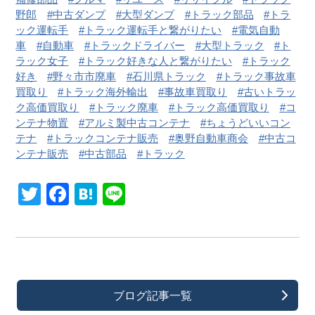
野郎
中古ダンプ
大型ダンプ
トラック部品
トラ
ック運転手
トラック運転手と繋がりたい
電気自動
車
自動車
トラックドライバー
大型トラック
ト
ラック女子
トラック好きな人と繋がりたい
トラック
好き
野々市市廃車
石川県トラック
トラック事故車
買取り
トラック海外輸出
事故車買取り
古いトラッ
ク高価買取り
トラック廃車
トラック高価買取り
コ
ンテナ物置
アルミ製中古コンテナ
ちょうどいいコン
テナ
トラックコンテナ販売
奥野自動車商会
中古コ
ンテナ販売
中古部品
トラック
Twitter
Facebook
Hatena
Line
ブログ記事一覧