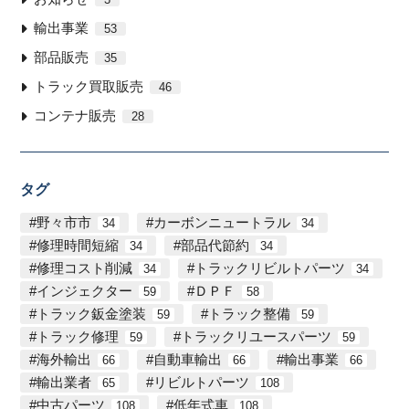
輸出事業
53
部品販売
35
トラック買取販売
46
コンテナ販売
28
タグ
野々市市
カーボンニュートラル
34
34
修理時間短縮
部品代節約
34
34
修理コスト削減
トラックリビルトパーツ
34
34
インジェクター
ＤＰＦ
59
58
トラック鈑金塗装
トラック整備
59
59
トラック修理
トラックリユースパーツ
59
59
海外輸出
自動車輸出
輸出事業
66
66
66
輸出業者
リビルトパーツ
65
108
中古パーツ
低年式車
108
108