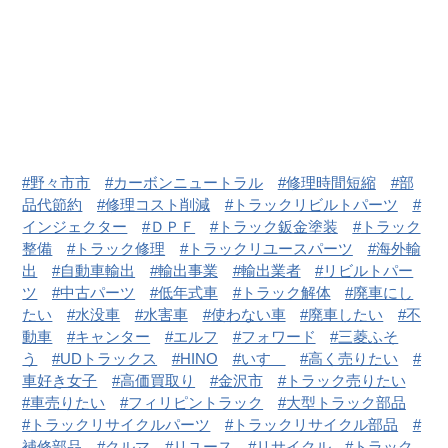
野々市市
カーボンニュートラル
修理時間短縮
部
品代節約
修理コスト削減
トラックリビルトパーツ
インジェクター
ＤＰＦ
トラック鈑金塗装
トラック
整備
トラック修理
トラックリユースパーツ
海外輸
出
自動車輸出
輸出事業
輸出業者
リビルトパー
ツ
中古パーツ
低年式車
トラック解体
廃車にし
たい
水没車
水害車
使わない車
廃車したい
不
動車
キャンター
エルフ
フォワード
三菱ふそ
う
UDトラックス
HINO
いすゞ
高く売りたい
車好き女子
高価買取り
金沢市
トラック売りたい
車売りたい
フィリピントラック
大型トラック部品
トラックリサイクルパーツ
トラックリサイクル部品
補修部品
クルマ
リユース
リサイクル
トラック