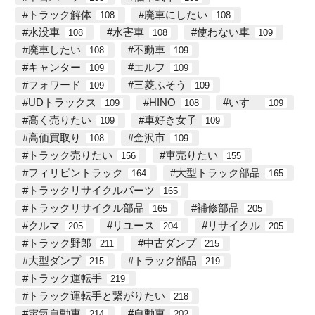
トラック解体
廃車にしたい
108
108
水没車
水害車
使わない車
108
108
109
廃車したい
不動車
108
109
キャンター
エルフ
109
109
フォワード
三菱ふそう
109
109
UDトラックス
HINO
いすゞ
109
108
109
高く売りたい
車好き女子
109
109
高価買取り
金沢市
108
109
トラック売りたい
車売りたい
156
155
フィリピントラック
大型トラック部品
164
165
トラックリサイクルパーツ
165
トラックリサイクル部品
補修部品
165
205
クルマ
リユース
リサイクル
205
204
205
トラック野郎
中古ダンプ
211
215
大型ダンプ
トラック部品
215
219
トラック運転手
219
トラック運転手と繋がりたい
218
電気自動車
自動車
214
202