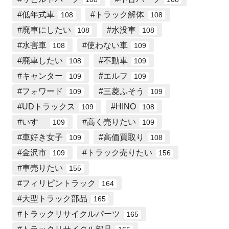
低年式車
トラック解体
108
108
廃車にしたい
水没車
108
108
水害車
使わない車
108
109
廃車したい
不動車
108
109
キャンター
エルフ
109
109
フォワード
三菱ふそう
109
109
UDトラックス
HINO
109
108
いすゞ
高く売りたい
109
109
車好き女子
高価買取り
109
108
金沢市
トラック売りたい
109
156
車売りたい
155
フィリピントラック
164
大型トラック部品
165
トラックリサイクルパーツ
165