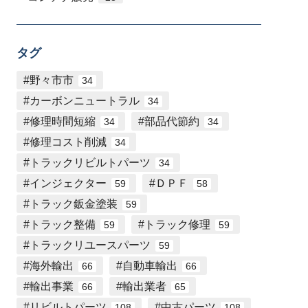
タグ
野々市市
34
カーボンニュートラル
34
修理時間短縮
部品代節約
34
34
修理コスト削減
34
トラックリビルトパーツ
34
インジェクター
ＤＰＦ
59
58
トラック鈑金塗装
59
トラック整備
トラック修理
59
59
トラックリユースパーツ
59
海外輸出
自動車輸出
66
66
輸出事業
輸出業者
66
65
リビルトパーツ
中古パーツ
108
108