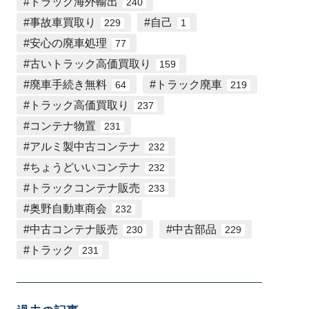
トラック海外輸出
240
事故車買取り
自己
229
1
安心の廃車処理
77
古いトラック高価買取り
159
廃車手続き無料
トラック廃車
64
219
トラック高価買取り
237
コンテナ物置
231
アルミ製中古コンテナ
232
ちょうどいいコンテナ
232
トラックコンテナ販売
233
奥野自動車商会
232
中古コンテナ販売
中古部品
230
229
トラック
231