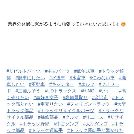
業界の発展に繋がるように頑張っていきたいと思います
リビルトパーツ
中古パーツ
低年式車
トラック解
体
廃車にしたい
水没車
水害車
使わない車
廃
車したい
不動車
キャンター
エルフ
フォワー
ド
三菱ふそう
UDトラックス
HINO
いすゞ
高
く売りたい
車好き女子
高価買取り
金沢市
トラ
ック売りたい
車売りたい
フィリピントラック
大型
トラック部品
トラックリサイクルパーツ
トラックリ
サイクル部品
補修部品
クルマ
リユース
リサイ
クル
トラック野郎
中古ダンプ
大型ダンプ
トラ
ック部品
トラック運転手
トラック運転手と繋がりた