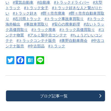
い
電気自動車
自動車
トラックドライバー
大型
トラック
トラック女子
トラック好きな人と繋がりた
い
トラック好き
野々市市廃車
野々市市自動車買取
り
石川県トラック
トラック事故車買取り
トラック
海外輸出
事故車買取り
安心の廃車処理
古いトラッ
ク高価買取り
トラック廃車
トラック高価買取り
コ
ンテナ物置
アルミ製中古コンテナ
ちょうどいいコン
テナ
トラックコンテナ販売
奥野自動車商会
中古コ
ンテナ販売
中古部品
トラック
Twitter
Facebook
Hatena
Line
ブログ記事一覧