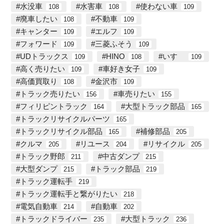
水没車
水害車
使わない車
108
108
109
廃車したい
不動車
108
109
キャンター
エルフ
109
109
フォワード
三菱ふそう
109
109
UDトラックス
HINO
いすゞ
109
108
109
高く売りたい
車好き女子
109
109
高価買取り
金沢市
108
109
トラック売りたい
車売りたい
156
155
フィリピントラック
大型トラック部品
164
165
トラックリサイクルパーツ
165
トラックリサイクル部品
補修部品
165
205
クルマ
リユース
リサイクル
205
204
205
トラック野郎
中古ダンプ
211
215
大型ダンプ
トラック部品
215
219
トラック運転手
219
トラック運転手と繋がりたい
218
電気自動車
自動車
214
202
トラックドライバー
大型トラック
235
236