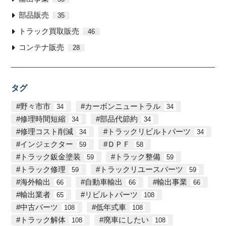
部品販売
35
トラック買取販売
46
コンテナ販売
28
タグ
野々市市
カーボンニュートラル
34
34
修理時間短縮
部品代節約
34
34
修理コスト削減
トラックリビルトパーツ
34
34
インジェクター
ＤＰＦ
59
58
トラック鈑金塗装
トラック整備
59
59
トラック修理
トラックリユースパーツ
59
59
海外輸出
自動車輸出
輸出事業
66
66
66
輸出業者
リビルトパーツ
65
108
中古パーツ
低年式車
108
108
トラック解体
廃車にしたい
108
108