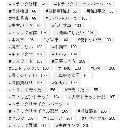
トラック修理
トラックリユースパーツ
59
59
海外輸出
自動車輸出
輸出事業
66
66
66
輸出業者
リビルトパーツ
65
108
中古パーツ
低年式車
108
108
トラック解体
廃車にしたい
108
108
水没車
水害車
使わない車
108
108
109
廃車したい
不動車
108
109
キャンター
エルフ
109
109
フォワード
三菱ふそう
109
109
UDトラックス
HINO
いすゞ
109
108
109
高く売りたい
車好き女子
109
109
高価買取り
金沢市
108
109
トラック売りたい
車売りたい
156
155
フィリピントラック
大型トラック部品
164
165
トラックリサイクルパーツ
165
トラックリサイクル部品
補修部品
165
205
クルマ
リユース
リサイクル
205
204
205
トラック野郎
中古ダンプ
211
215