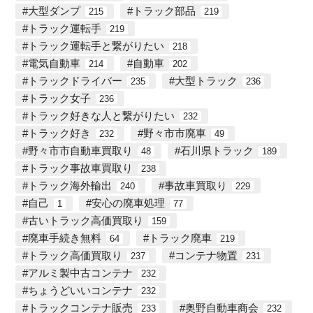
大型ダンプ
トラック部品
215
219
トラック運転手
219
トラック運転手と繋がりたい
218
電気自動車
自動車
214
202
トラックドライバー
大型トラック
235
236
トラック女子
236
トラック好きな人と繋がりたい
232
トラック好き
野々市市廃車
232
49
野々市市自動車買取り
石川県トラック
48
189
トラック事故車買取り
238
トラック海外輸出
事故車買取り
240
229
自己
安心の廃車処理
1
77
古いトラック高価買取り
159
廃車手続き無料
トラック廃車
64
219
トラック高価買取り
コンテナ物置
237
231
アルミ製中古コンテナ
232
ちょうどいいコンテナ
232
トラックコンテナ販売
奥野自動車商会
233
232