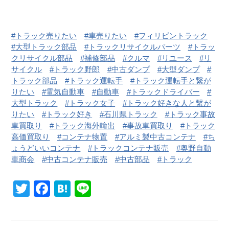
トラック売りたい
車売りたい
フィリピントラック
大型トラック部品
トラックリサイクルパーツ
トラッ
クリサイクル部品
補修部品
クルマ
リユース
リ
サイクル
トラック野郎
中古ダンプ
大型ダンプ
トラック部品
トラック運転手
トラック運転手と繋が
りたい
電気自動車
自動車
トラックドライバー
大型トラック
トラック女子
トラック好きな人と繋が
りたい
トラック好き
石川県トラック
トラック事故
車買取り
トラック海外輸出
事故車買取り
トラック
高価買取り
コンテナ物置
アルミ製中古コンテナ
ち
ょうどいいコンテナ
トラックコンテナ販売
奥野自動
車商会
中古コンテナ販売
中古部品
トラック
Twitter
Facebook
Hatena
Line